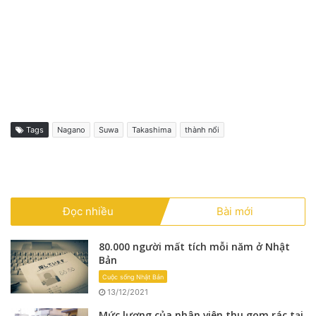
Tags
Nagano
Suwa
Takashima
thành nổi
Đọc nhiều
Bài mới
80.000 người mất tích mỗi năm ở Nhật
Bản
Cuộc sống Nhật Bản
13/12/2021
Mức lương của nhân viên thu gom rác tại