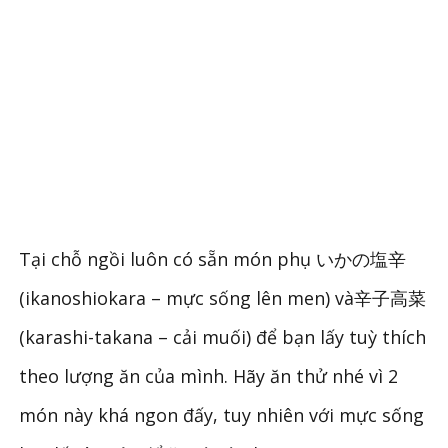
Tại chỗ ngồi luôn có sẵn món phụ いかの塩辛
(ikanoshiokara – mực sống lên men) và辛子高菜
(karashi-takana – cải muối) để bạn lấy tuỳ thích
theo lượng ăn của mình. Hãy ăn thử nhé vì 2
món này khá ngon đấy, tuy nhiên với mực sống