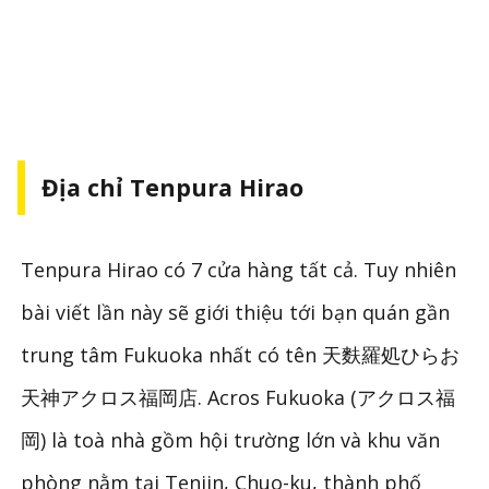
Địa chỉ Tenpura Hirao
Tenpura Hirao có 7 cửa hàng tất cả. Tuy nhiên
bài viết lần này sẽ giới thiệu tới bạn quán gần
trung tâm Fukuoka nhất có tên 天麩羅処ひらお
天神アクロス福岡店. Acros Fukuoka (アクロス福
岡) là toà nhà gồm hội trường lớn và khu văn
phòng nằm tại Tenjin, Chuo-ku, thành phố