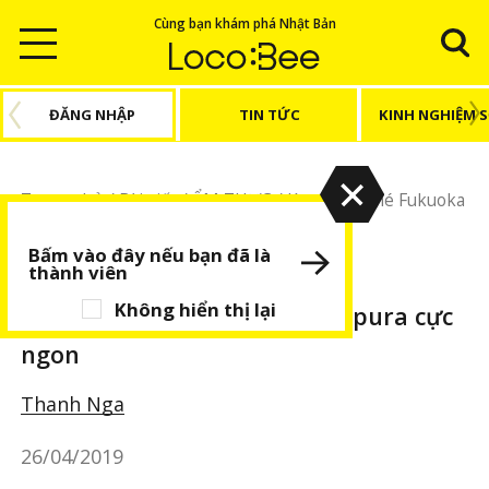
Cùng bạn khám phá Nhật Bản
ĐĂNG NHẬP
TIN TỨC
KINH NGHIỆM 
Trang chủ
/
Bài viết
/
ẨM THỰC
/
Kyushu
/
Ghé Fukuoka
ăn đặc sản tempura cực ngon
Bấm vào đây nếu bạn đã là
thành viên
ẨM THỰC
Kyushu
Không hiển thị lại
Ghé Fukuoka ăn đặc sản tempura cực
ngon
Thanh Nga
26/04/2019