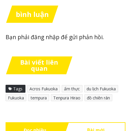
bình luận
Bạn phải
đăng nhập
để gửi phản hồi.
Bài viết liên
quan
Tags
Acros Fukuoka
ẩm thực
du lịch Fukuoka
Fukuoka
tempura
Tenpura Hirao
đồ chiên rán
Đọc nhiều
Bài mới