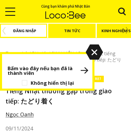
Cùng bạn khám phá Nhật Bản
ĐĂNG NHẬP
TIN TỨC
KINH NGHIỆM 
Trang chủ
/
Bài viết
/
SINH VIÊN
/
Bài viết Học tiếng
Nhật
/
Tiếng Nhật thường gặp trong giao tiếp: たどり
着く
Bấm vào đây nếu bạn đã là
thành viên
SINH VIÊN
Bài viết Học tiếng Nhật
BÀI VIẾT NỔI BẬT
Không hiển thị lại
Tiếng Nhật thường gặp trong giao
tiếp: たどり着く
Ngọc Oanh
09/11/2024