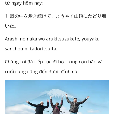
từ ngày hôm nay:
1, 嵐の中を歩き続けて、ようやく山頂に
たどり着
いた
。
Arashi no naka wo arukitsuzukete, youyaku
sanchou ni tadoritsuita.
Chúng tôi đã tiếp tục đi bộ trong cơn bão và
cuối cùng cũng đến được đỉnh núi.