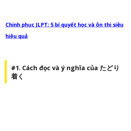
Chinh phục JLPT: 5 bí quyết học và ôn thi siêu
hiệu quả
#1. Cách đọc và ý nghĩa của たどり
着く