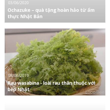
03/06/2020
Ochazuke – quà tặng hoàn hảo từ ẩm
thực Nhật Bản
08/06/2019
Rau wasabina - loài rau thân thuộc với
bếp Nhật