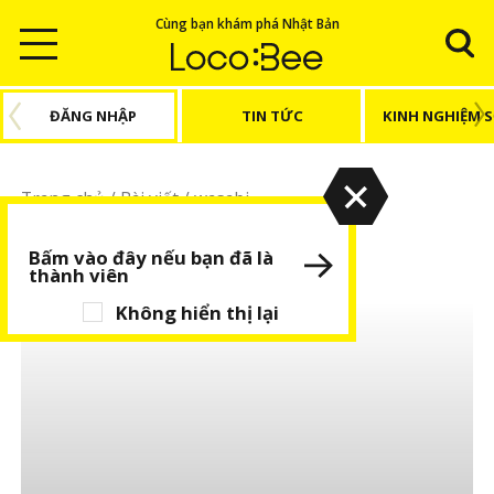
Cùng bạn khám phá Nhật Bản
ĐĂNG NHẬP
TIN TỨC
KINH NGHIỆM 
Trang chủ
/
Bài viết
/
wasabi
wasabi
Bấm vào đây nếu bạn đã là
thành viên
Không hiển thị lại