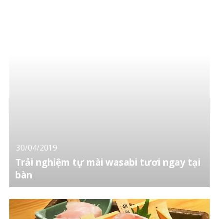
30/04/2019
Trải nghiệm tự mài wasabi tươi ngay tại
bàn