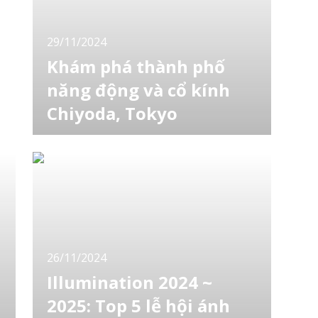
vấn trẻ em và phải tham gia khóa đào tạo để
29/11/2024
Khám phá thành phố
năng động và cổ kính
Chiyoda, Tokyo
Ngay cả khi bạn không thực sự quen thuộc
với các chi tiết cụ thể của 23 quận của
Tokyo, thì rất có thể bạn đã từng đến
Chiyoda, nơi bao gồm mọi thứ từ một số khu
vực đông đúc nhất đến một số khu vực cổ
kính nhất ở Tokyo. Chiyoda là một trong
những quận nằm ở vị trí trung tâm nhất của
Tokyo. Quận này
26/11/2024
Illumination 2024 ~
2025: Top 5 lễ hội ánh