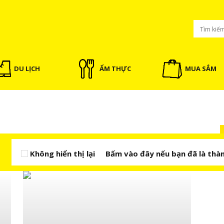
DU LỊCH
ẨM THỰC
MUA SẮM
Không hiển thị lại
Bấm vào đây nếu bạn đã là thàn