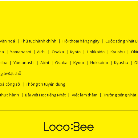
Văn hoá
Thủ tục hành chính
Hội thoại hàng ngày
Cuộc sống Nhật 
ba
Yamanashi
Aichi
Osaka
Kyoto
Hokkaido
Kyushu
Oki
hiba
Yamanashi
Aichi
Osaka
Kyoto
Hokkaido
Kyushu
O
 giá/Đặt chỗ
oá công sở
Thông tin tuyển dụng
 thực hành
Bài viết Học tiếng Nhật
Việc làm thêm
Trường tiếng Nhật