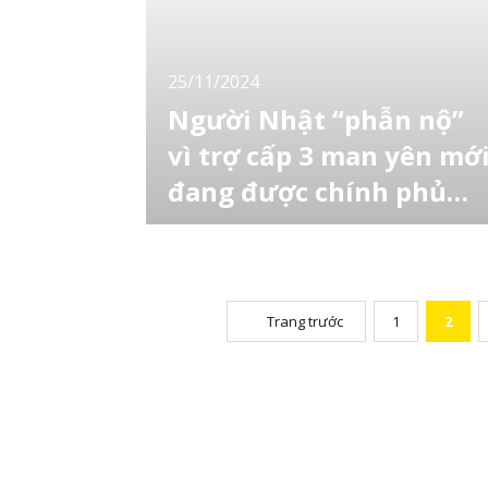
mang tên “Mũ bảo hiểm Udon/Udon Helmet”
đã ra đời, với hình dáng 1 chiếc mũ bảo hiểm
nhưng khi lật
25/11/2024
Người Nhật “phẫn nộ”
vì trợ cấp 3 man yên mớ
đang được chính phủ
cân nhắc
Kế hoạch hỗ trợ 30.000 yên (khoảng 5 triệu
đồng) cho các hộ gia đình được miễn thuế cư
trú của Chính phủ Nhật Bản đang khiến nhiề
người lao động tại Nhật Bản bày tỏ bất mãn,
đặc biệt khi giá cả sinh hoạt ngày càng tăng
Trang trước
1
2
cao. [toc] Đồng yên yếu ảnh hưởng đến tuần
trăng mật của người Nhật nh