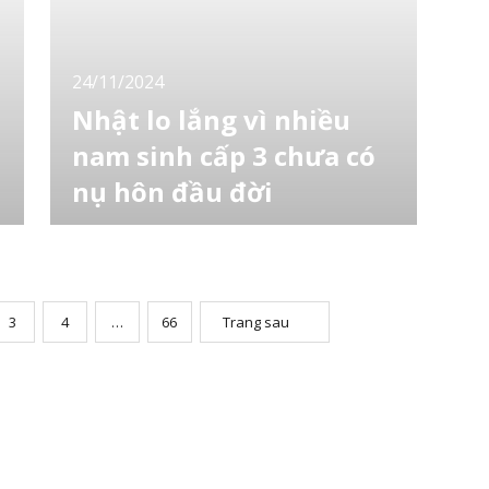
5,64 triệu người vào năm 2025. [toc] Khảo
sát thực tế Để điều tra chi tiết
24/11/2024
Nhật lo lắng vì nhiều
i
nam sinh cấp 3 chưa có
nụ hôn đầu đời
Chỉ khoảng 1/5 nam sinh trung học phổ thông
(cấp 3) ở Nhật Bản đã từng có nụ hôn đầu
u
đời. Được biết đây là con số thấp nhất từ
trước đến nay trong khảo sát quốc gia về tình
dục ở thanh thiếu niên do Hiệp hội Giáo dục
3
4
…
66
Trang sau
Giới tính Nhật Bản (JASE) thực hiện từ năm
1974. Một chuyên gia cho rằng đại