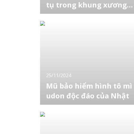
tụ trong khung xương
của san hô
Hạt vi nhựa là những hạt nhựa có kích thước
dưới 5mm bị tia cực tím hoặc sóng đánh vỡ
thành từng mảnh cực nhỏ, hiện nay người ta
đang lo ngại về tác động của chúng đối với
hệ sinh thái biển. Một nhóm nghiên cứu từ
Đại học Kyushu và Đại học Chulalongkorn củ
Thái Lan đã thu thập các bộ phận của 4 loạ
25/11/2024
Mũ bảo hiểm hình tô mì
udon độc đáo của Nhật
Nhật Bản luôn nổi tiếng với những ý tưởng
sáng tạo không giới hạn, và mũ bảo hiểm
hình tô mì udon là một minh chứng sống
động cho điều đó. Tại thành phố Kanonji,
tỉnh Kagawa, một sản phẩm đầy sáng tạo