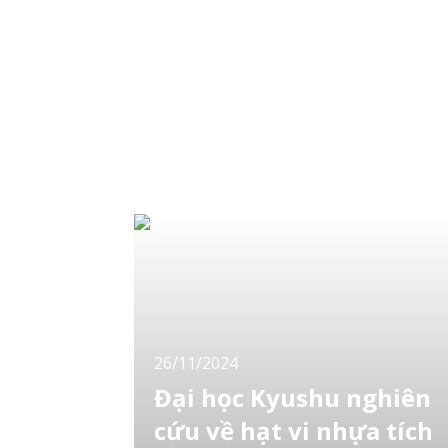
ント(patahara). Tỷ lệ này tăng lên đến 33%
đối với các nhân viên quản lý. Đ
26/11/2024
Đại học Kyushu nghiên
cứu về hạt vi nhựa tích