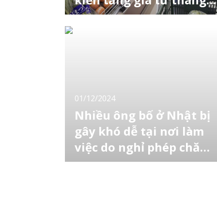
năm 2025
Teikoku Databank đã tổng hợp các thông
báo của 195 nhà sản xuất thực phẩm tại
Nhật Bản vào cuối tháng 11/2024 và phát
hiện ra rằng tổng cộng 3.933 mặt hàng thực
phẩm đã được lên kế hoạch tăng giá từ
tháng 1 đến tháng 4 năm 2025. Dịch vụ đặt
trước osechi cho Tết dương 2025 tại Nhật đã
bắ
01/12/2024
Nhiều ông bố ở Nhật bị
gây khó dễ tại nơi làm
việc do nghỉ phép chăm
con
Theo khảo sát của Bộ Y tế, Lao động và
Phúc lợi Nhật Bản, có đến 24,1% nam giới
từng cố gắng sử dụng chế độ nghỉ phép
chăm con (育児休業制度) đã bị quấy rối tại
nơi làm việc trong vòng 5 năm qua. Hiện
tượng này được gọi là パタニティーハラスメ