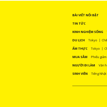
BÀI VIẾT NỔI BẬT
TIN TỨC
KINH NGHIỆM SỐNG
DU LỊCH
Tokyo
Chi
ẨM THỰC
Tokyo
C
MUA SẮM
Phiếu giảm
NGƯỜI ĐI LÀM
Văn h
SINH VIÊN
Tiếng Nhật