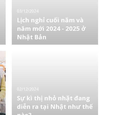
03/12/2024
Lịch nghỉ cuối năm và
năm mới 2024 - 2025 ở
Nhật Bản
Bạn dự định trải qua kỳ nghỉ cuối năm và
năm mới như thế nào? Hẳn là ai cũng sẽ
mong chờ những những ngày nghỉ cuối năm
và năm mới. Càng bắt đầu lên kế hoạch sớm,
bạn càng có thể tận hưởng những ngày nghỉ
cuối năm và năm mới trọn vẹn hơn! Hãy cùng
LocoBee tìm hiểu xem thời điểm kỳ nghỉ lễ
cuối nă
02/12/2024
Sự kì thị nhỏ nhặt đang
diễn ra tại Nhật như thế
nào?