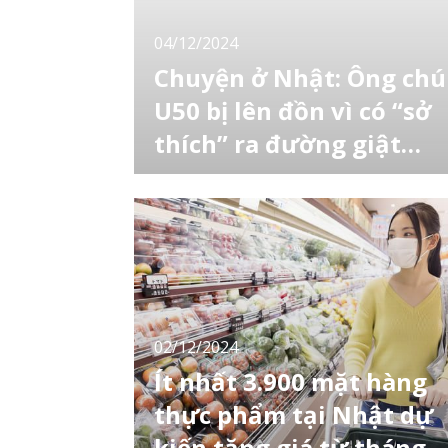
04/12/2024
Chuyện ở Nhật: Ông chú
U50 bị lên đồn vì có “sở
thích” ra đường giật
kính mắt
Cảnh sát cho biết một người đàn ông đã bị
bắt vì nghi ngờ cướp kính trong khi di chuyển
bằng xe máy nhỏ (loại có cả động cơ và bàn
đạp). Loại phương tiện này ngày càng phổ
biến nhưng cũng liên quan đến sự gia tăng
các vụ tai nạn và vi phạm giao thông tại Nhật
Bản trong thời gian gần đây. Ảnh
02/12/2024
Ít nhất 3.900 mặt hàng
thực phẩm tại Nhật dự
kiến ​​tăng giá từ tháng 4