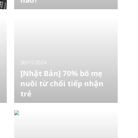
Không chỉ người nước ngoài mà ngay cả
nhiều người có quốc tịch Nhật cũng đang
phải chịu đựng sự “kỳ thị nhỏ nhặt'' trong
cuộc sống hàng ngày. Đây là kết quả từ cuộc
khảo sát của nhóm nghiên cứu do ông
Shimoge Lawrence Yoshitaka - nghiên cứu
viên khách mời tại Đại học Ritsumeikan - thực
hiện. Trong s
30/11/2024
[Nhật Bản] 70% bố mẹ
nuôi từ chối tiếp nhận
trẻ
Theo khảo sát của Bộ Nội vụ Nhật Bản đối
với các trung tâm tư vấn trẻ em trên toàn
quốc, có khoảng 7/10 gia đình đăng ký làm
gia đình nuôi dưỡng không nhận trẻ em. Tại
Nhật Bản, những người muốn trở thành cha
mẹ nuôi cần đăng ký với các trung tâm tư