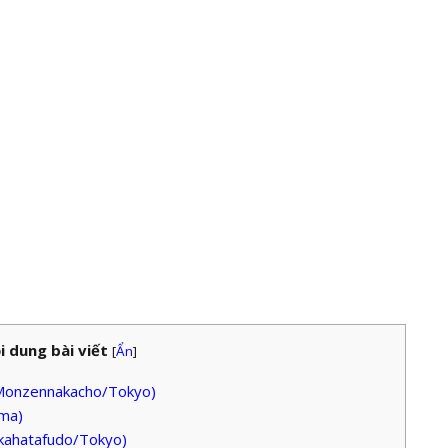
i dung bài viết
[
Ẩn
]
 Monzennakacho/Tokyo)
ama)
akahatafudo/Tokyo)