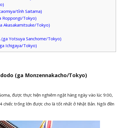
yo)
taomiya/tỉnh Saitama)
ga Roppongi/Tokyo)
ga Akasakamitsuke/Tokyo)
A (ga Yotsuya Sanchome/Tokyo)
ga Ichigaya/Tokyo)
Fudodo (ga Monzennakacho/Tokyo)
 Goma, được thực hiện nghiêm ngặt hàng ngày vào lúc 9:00,
 chiếc trống lớn được cho là tốt nhất ở Nhật Bản. Ngôi đền