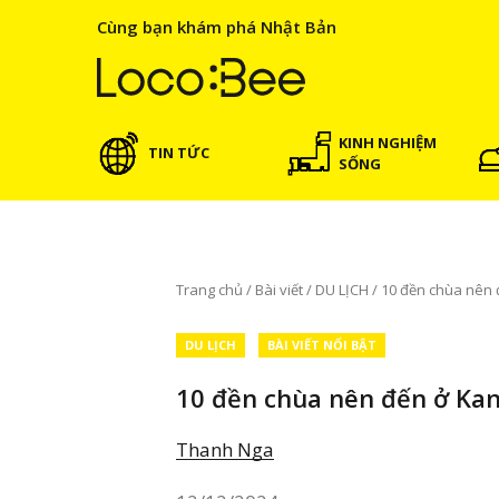
Cùng bạn khám phá Nhật Bản
KINH NGHIỆM
TIN TỨC
SỐNG
Trang chủ
/
Bài viết
/
DU LỊCH
/
10 đền chùa nên đ
DU LỊCH
BÀI VIẾT NỔI BẬT
10 đền chùa nên đến ở Kant
Thanh Nga