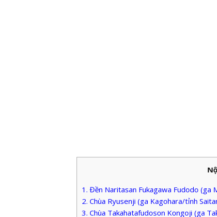
Nộ
1. Đền Naritasan Fukagawa Fudodo (ga
2. Chùa Ryusenji (ga Kagohara/tỉnh Sait
3. Chùa Takahatafudoson Kongoji (ga T