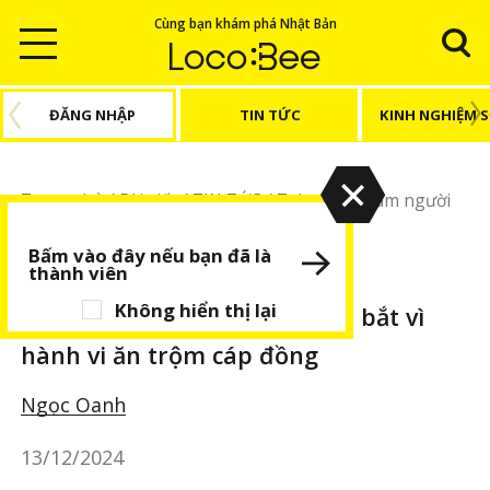
Cùng bạn khám phá Nhật Bản
ĐĂNG NHẬP
TIN TỨC
KINH NGHIỆM 
Trang chủ
/
Bài viết
/
TIN TỨC
/
Tokyo: Hai nam người
Việt bị bắt vì hành vi ăn trộm cáp đồng
Bấm vào đây nếu bạn đã là
thành viên
TIN TỨC
BÀI VIẾT NỔI BẬT
Không hiển thị lại
Tokyo: Hai nam người Việt bị bắt vì
hành vi ăn trộm cáp đồng
Ngọc Oanh
13/12/2024