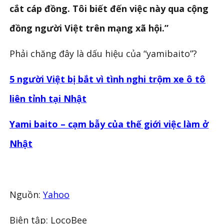
cắt cáp đồng. Tôi biết đến việc này qua cộng
đồng người Việt trên mạng xã hội.”
Phải chăng đây là dấu hiệu của “yamibaito”?
5 người Việt bị bắt vì tình nghi trộm xe ô tô
liên tỉnh tại Nhật
Yami baito – cạm bẫy của thế giới việc làm ở
Nhật
Nguồn:
Yahoo
Biên tập: LocoBee