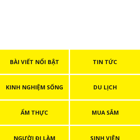
của Nhật
BÀI VIẾT NỔI BẬT
TIN TỨC
KINH NGHIỆM SỐNG
DU LỊCH
ẨM THỰC
MUA SẮM
NGƯỜI ĐI LÀM
SINH VIÊN