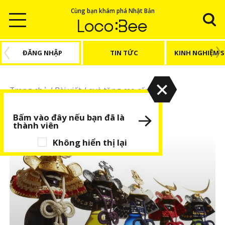
Cùng bạn khám phá Nhật Bản
ĐĂNG NHẬP
TIN TỨC
KINH NGHIỆM 
Trang chủ
/
Bài viết
/
quà tặng cao cấp
quà tặng cao cấp
Bấm vào đây nếu bạn đã là
thành viên
Không hiển thị lại