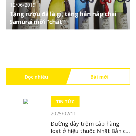
12/06/2019
Tặng rượu đã là gì, tặng hẳn nắp chai
Samurai mới “chất”
Đọc nhiều
Bài mới
TIN TỨC
2025/02/11
Đường dây trộm cắp hàng
loạt ở hiệu thuốc Nhật Bản có