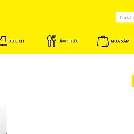
DU LỊCH
ẨM THỰC
MUA SẮM