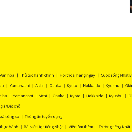
Văn hoá
Thủ tục hành chính
Hội thoại hàng ngày
Cuộc sống Nhật 
ba
Yamanashi
Aichi
Osaka
Kyoto
Hokkaido
Kyushu
Oki
hiba
Yamanashi
Aichi
Osaka
Kyoto
Hokkaido
Kyushu
O
 giá/Đặt chỗ
oá công sở
Thông tin tuyển dụng
 thực hành
Bài viết Học tiếng Nhật
Việc làm thêm
Trường tiếng Nhật