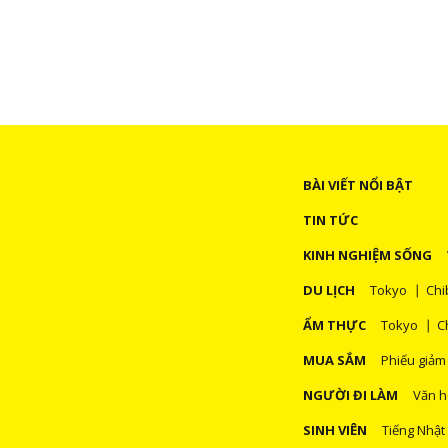
BÀI VIẾT NỔI BẬT
TIN TỨC
KINH NGHIỆM SỐNG
DU LỊCH
Tokyo
Chi
ẨM THỰC
Tokyo
C
MUA SẮM
Phiếu giảm
NGƯỜI ĐI LÀM
Văn h
SINH VIÊN
Tiếng Nhật