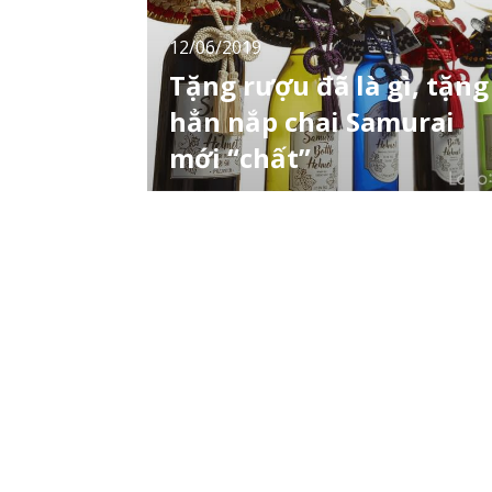
12/06/2019
Tặng rượu đã là gì, tặng
hẳn nắp chai Samurai
mới “chất”
Mới đây, công ty Tadayasu Nhật Bản đã giới
thiệu sản phẩm nắp chai Samurai cực kì đặc
biệt của mình. Những thiết kế này lấy ý tưởng
từ mũ kabuto của 5 vị samurai nổi tiếng thời
xưa là Tokugawa Ieyasu, Oda Nobunaga,
Uesugi Kenshin, Sanada Yukimura, Date
Masamune. Chai rượu mà bạn yêu thích sẽ
trở