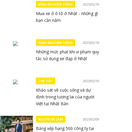
KINH NGHIỆM SỐNG
2025/02/10
Mua xe ở ô tô ở Nhật - những gì
bạn cần nắm
KINH NGHIỆM SỐNG
2025/02/10
Những mức phạt khi vi phạm quy
tắc sử dụng xe đạp ở Nhật
TIN TỨC
2025/02/10
Khảo sát về cuộc sống và dự
định trong tương lai của người
Việt tại Nhật Bản
NGƯỜI ĐI LÀM
2025/02/09
Bảng xếp hạng 500 công ty tại