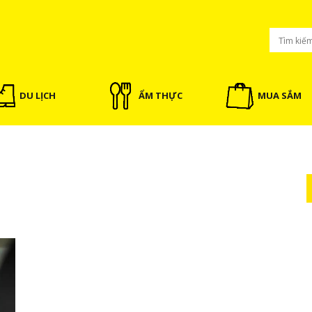
DU LỊCH
ẨM THỰC
MUA SẮM