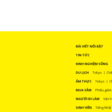
BÀI VIẾT NỔI BẬT
TIN TỨC
KINH NGHIỆM SỐNG
DU LỊCH
Tokyo
Chi
ẨM THỰC
Tokyo
C
MUA SẮM
Phiếu giảm
NGƯỜI ĐI LÀM
Văn h
SINH VIÊN
Tiếng Nhật