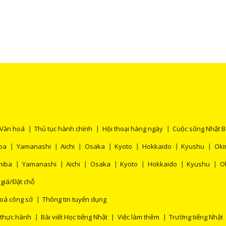
Văn hoá
Thủ tục hành chính
Hội thoại hàng ngày
Cuộc sống Nhật 
ba
Yamanashi
Aichi
Osaka
Kyoto
Hokkaido
Kyushu
Oki
hiba
Yamanashi
Aichi
Osaka
Kyoto
Hokkaido
Kyushu
O
 giá/Đặt chỗ
oá công sở
Thông tin tuyển dụng
 thực hành
Bài viết Học tiếng Nhật
Việc làm thêm
Trường tiếng Nhật