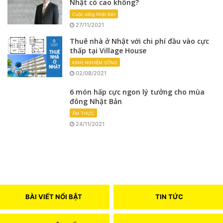
Nhật có cao không?
Cuộc sống Nhật Bản
27/11/2021
Thuê nhà ở Nhật với chi phí đầu vào cực
thấp tại Village House
KINH NGHIỆM SỐNG
02/08/2021
6 món hấp cực ngon lý tưởng cho mùa
đông Nhật Bản
ẨM THỰC
24/11/2021
BÀI VIẾT NỔI BẬT
TIN TỨC