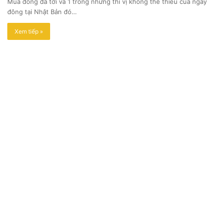
Mùa đông đã tới và 1 trong những thi vị không thể thiếu của ngày
đông tại Nhật Bản đó…
Xem tiếp »