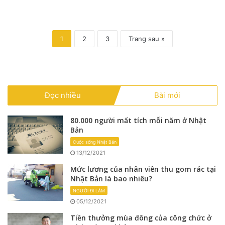
1
2
3
Trang sau »
Đọc nhiều
Bài mới
80.000 người mất tích mỗi năm ở Nhật
Bản
Cuộc sống Nhật Bản
13/12/2021
Mức lương của nhân viên thu gom rác tại
Nhật Bản là bao nhiêu?
NGƯỜI ĐI LÀM
05/12/2021
Tiền thưởng mùa đông của công chức ở