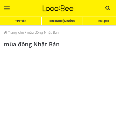
Menu
Sea
TIN TỨC
KINH NGHIỆM SỐNG
DU LỊCH
Trang chủ
/
mùa đông Nhật Bản
mùa đông Nhật Bản