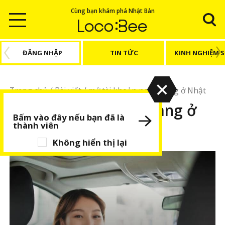
Cùng bạn khám phá Nhật Bản
ĐĂNG NHẬP
TIN TỨC
KINH NGHIỆM 
Trang chủ
/
Bài viết
/
mở tài khoản ngân hàng ở Nhật
mở tài khoản ngân hàng ở
Bấm vào đây nếu bạn đã là
Nhật
thành viên
Không hiển thị lại