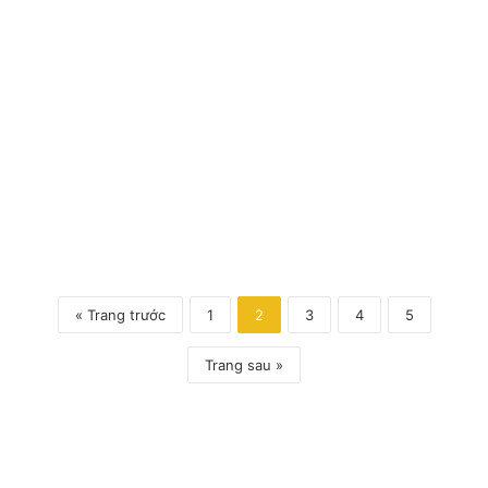
« Trang trước
1
2
3
4
5
Trang sau »