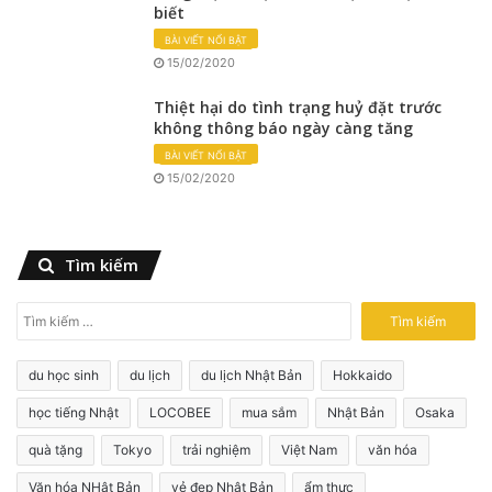
biết
BÀI VIẾT NỔI BẬT
15/02/2020
Thiệt hại do tình trạng huỷ đặt trước
không thông báo ngày càng tăng
BÀI VIẾT NỔI BẬT
15/02/2020
Tìm kiếm
T
ì
m
du học sinh
du lịch
du lịch Nhật Bản
Hokkaido
k
i
học tiếng Nhật
LOCOBEE
mua sắm
Nhật Bản
Osaka
ế
quà tặng
Tokyo
trải nghiệm
Việt Nam
văn hóa
m
c
Văn hóa NHật Bản
vẻ đẹp Nhật Bản
ẩm thực