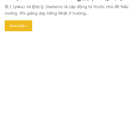
焼く(yaku) và 炒める (itameru) là cặp động từ thuộc chủ đề Nấu
nướng. Khi giảng dạy tiếng Nhật ở trường…
Xem tiếp »