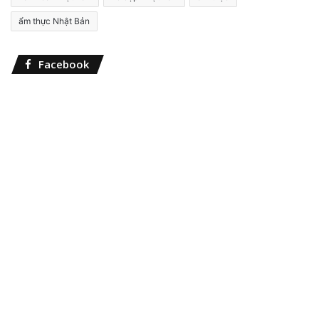
h
o
ẩm thực Nhật Bản
:
Facebook