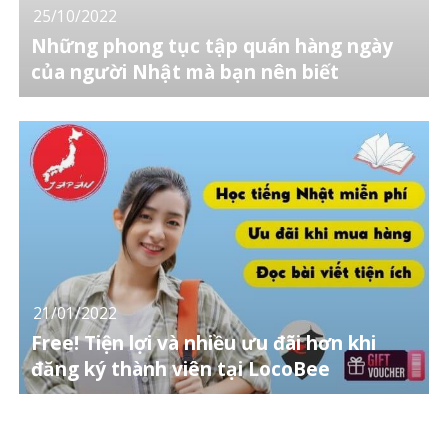
25/10/2022
Những phong tục tập quán hàng ngày
của người Nhật mà bạn nên biết
21/01/2022
Free! Tiện lợi và nhiều ưu đãi hơn khi
đăng ký thành viên tại LocoBee