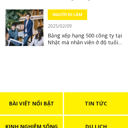
người Việt tại Nhật Bản
NGƯỜI ĐI LÀM
2025/02/09
Bảng xếp hạng 500 công ty tại
Nhật mà nhân viên ở độ tuổi
30 có thu nhập cao nhất
BÀI VIẾT NỔI BẬT
TIN TỨC
KINH NGHIỆM SỐNG
DU LỊCH