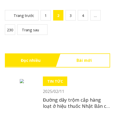
Trang trước
1
2
3
4
…
230
Trang sau
Đọc nhiều
Bài mới
TIN TỨC
2025/02/11
Đường dây trộm cắp hàng
loạt ở hiệu thuốc Nhật Bản có
trụ sở tại Hà Nội