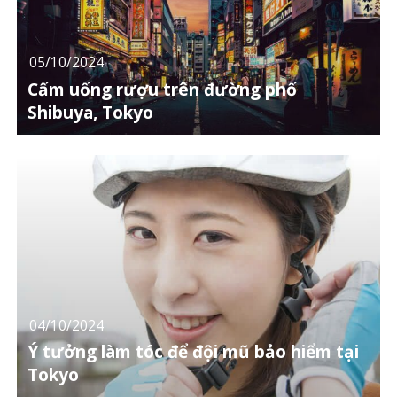
05/10/2024
Cấm uống rượu trên đường phố
Shibuya, Tokyo
04/10/2024
Ý tưởng làm tóc để đội mũ bảo hiểm tại
Tokyo