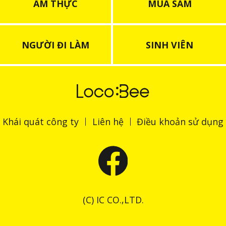
ẨM THỰC
MUA SẮM
NGƯỜI ĐI LÀM
SINH VIÊN
Khái quát công ty
Liên hệ
Điều khoản sử dụng
(C) IC CO.,LTD.