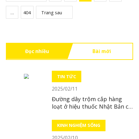
…
404
Trang sau
Đọc nhiều
Bài mới
TIN TỨC
2025/02/11
Đường dây trộm cắp hàng
loạt ở hiệu thuốc Nhật Bản có
trụ sở tại Hà Nội
KINH NGHIỆM SỐNG
2025/02/10