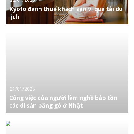
Kyoto đánh thuế khách sạn vì quá tải du
lịch
21/01/2025
Công việc của người làm nghề bảo tồn
các di sản bằng gỗ ở Nhật