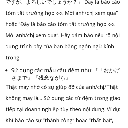
ですが、よろしいでしょうか？」“Đây là báo cáo
tóm tắt trường hợp ○○. Mời anh/chị xem qua”
hoặc “Đây là báo cáo tóm tắt trường hợp ○○.
Mời anh/chị xem qua”. Hãy đảm bảo nêu rõ nội
dung trình bày của bạn bằng ngôn ngữ kính
trọng.
Sử dụng các mẫu câu đệm như:『「おかげ
さまで』『残念ながら』
Thật may nhờ có sự giúp đỡ của anh/chị/Thật
không may là… Sử dụng các từ đệm trong giao
tiếp tại doanh nghiệp tùy theo nội dung. Ví dụ:
Khi báo cáo sự “thành công” hoặc “thất bại”,