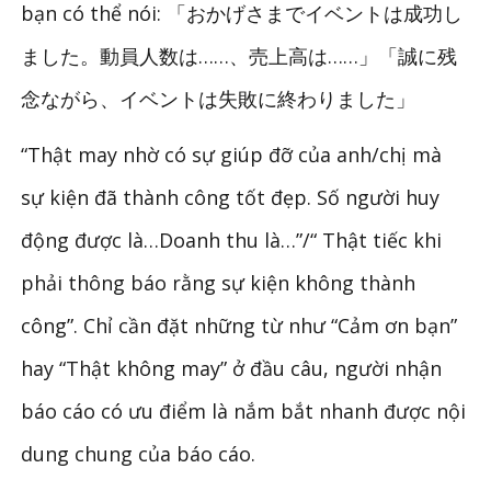
bạn có thể nói: 「おかげさまでイベントは成功し
ました。動員人数は……、売上高は……」「誠に残
念ながら、イベントは失敗に終わりました」
“Thật may nhờ có sự giúp đỡ của anh/chị mà
sự kiện đã thành công tốt đẹp. Số người huy
động được là…Doanh thu là…”/“ Thật tiếc khi
phải thông báo rằng sự kiện không thành
công”. Chỉ cần đặt những từ như “Cảm ơn bạn”
hay “Thật không may” ở đầu câu, người nhận
báo cáo có ưu điểm là nắm bắt nhanh được nội
dung chung của báo cáo.