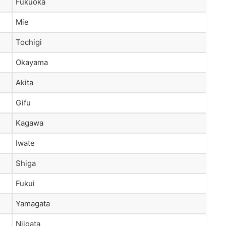
Fukuoka
Mie
Tochigi
Okayama
Akita
Gifu
Kagawa
Iwate
Shiga
Fukui
Yamagata
Niigata