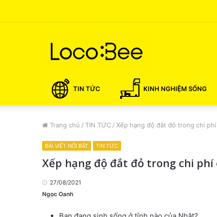
TIN TỨC
KINH NGHIỆM SỐNG
Trang chủ
/
TIN TỨC
/
Xếp hạng độ đắt đỏ trong chi phí
BÀI VIẾT NỔI BẬT
TIN TỨC
Xếp hạng độ đắt đỏ trong chi phí
27/08/2021
Ngọc Oanh
Bạn đang sinh sống ở tỉnh nào của Nhật?