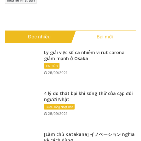
mùa hè Nhật Bản
Đọc nhiều
Bài mới
Lý giải việc số ca nhiễm vi rút corona
giảm mạnh ở Osaka
TIN TỨC
25/09/2021
4 lý do thất bại khi sống thử của cặp đôi
người Nhật
Cuộc sống Nhật Bản
25/09/2021
[Làm chủ Katakana] イノベーション nghĩa
và cách dùng