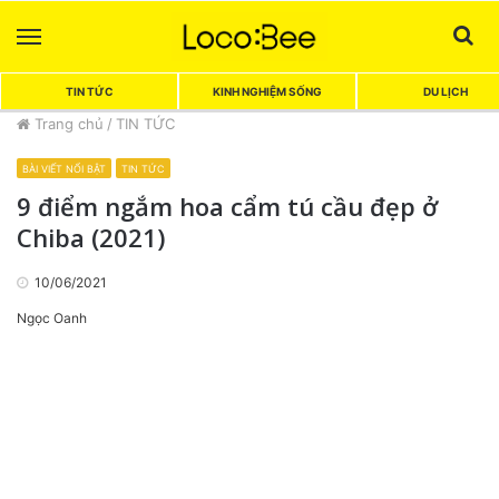
Menu
Sea
TIN TỨC
KINH NGHIỆM SỐNG
DU LỊCH
Trang chủ
/
TIN TỨC
BÀI VIẾT NỔI BẬT
TIN TỨC
9 điểm ngắm hoa cẩm tú cầu đẹp ở
Chiba (2021)
10/06/2021
Ngọc Oanh