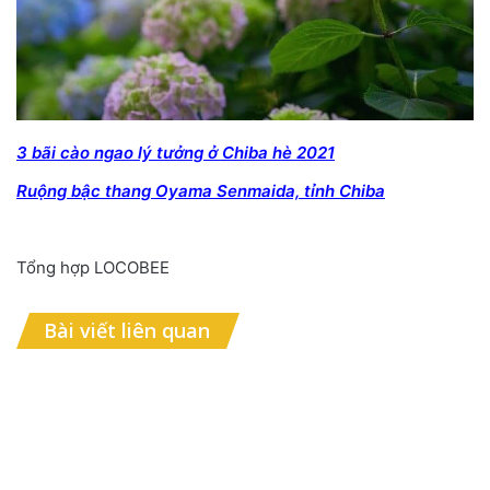
3 bãi cào ngao lý tưởng ở Chiba hè 2021
Ruộng bậc thang Oyama Senmaida, tỉnh Chiba
Tổng hợp LOCOBEE
Bài viết liên quan