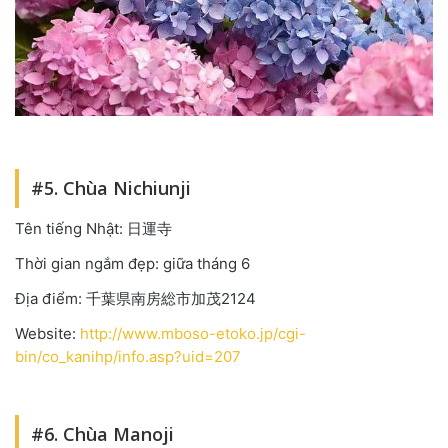
#5. Chùa Nichiunji
Tên tiếng Nhật: 日運寺
Thời gian ngắm đẹp: giữa tháng 6
Địa điểm: 千葉県南房総市加茂2124
Website:
http://www.mboso-etoko.jp/cgi-
bin/co_kanihp/info.asp?uid=207
#6. Chùa Manoji