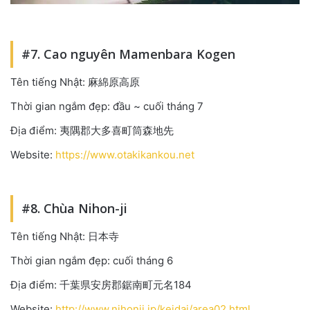
#7. Cao nguyên Mamenbara Kogen
Tên tiếng Nhật: 麻綿原高原
Thời gian ngắm đẹp: đầu ~ cuối tháng 7
Địa điểm: 夷隅郡大多喜町筒森地先
Website:
https://www.otakikankou.net
#8. Chùa Nihon-ji
Tên tiếng Nhật: 日本寺
Thời gian ngắm đẹp: cuối tháng 6
Địa điểm: 千葉県安房郡鋸南町元名184
Website:
http://www.nihonji.jp/keidai/area02.html