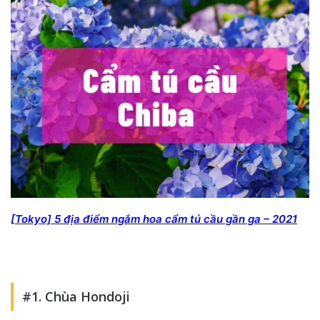
[Tokyo] 5 địa điểm ngắm hoa cẩm tú cầu gần ga – 2021
#1. Chùa Hondoji