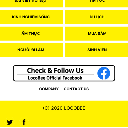
BÀI VIẾT NỔI BẬT
TIN TỨC
KINH NGHIỆM SỐNG
DU LỊCH
ẨM THỰC
MUA SẮM
NGƯỜI ĐI LÀM
SINH VIÊN
COMPANY
CONTACT US
(C) 2020 LOCOBEE