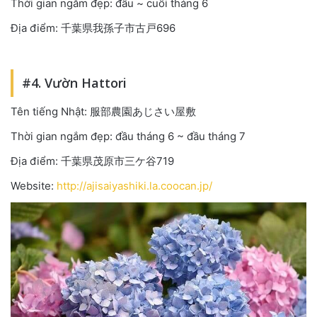
Thời gian ngắm đẹp: đầu ~ cuối tháng 6
Địa điểm: 千葉県我孫子市古戸696
#4. Vườn Hattori
Tên tiếng Nhật: 服部農園あじさい屋敷
Thời gian ngắm đẹp: đầu tháng 6 ~ đầu tháng 7
Địa điểm: 千葉県茂原市三ケ谷719
Website:
http://ajisaiyashiki.la.coocan.jp/