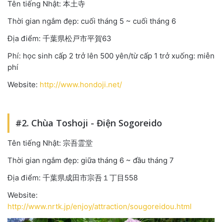
Tên tiếng Nhật: 本土寺
Thời gian ngắm đẹp: cuối tháng 5 ~ cuối tháng 6
Địa điểm: 千葉県松戸市平賀63
Phí: học sinh cấp 2 trở lên 500 yên/từ cấp 1 trở xuống: miễn
phí
Website:
http://www.hondoji.net/
#2. Chùa Toshoji - Điện Sogoreido
Tên tiếng Nhật: 宗吾霊堂
Thời gian ngắm đẹp: giữa tháng 6 ~ đầu tháng 7
Địa điểm: 千葉県成田市宗吾１丁目558
Website:
http://www.nrtk.jp/enjoy/attraction/sougoreidou.html