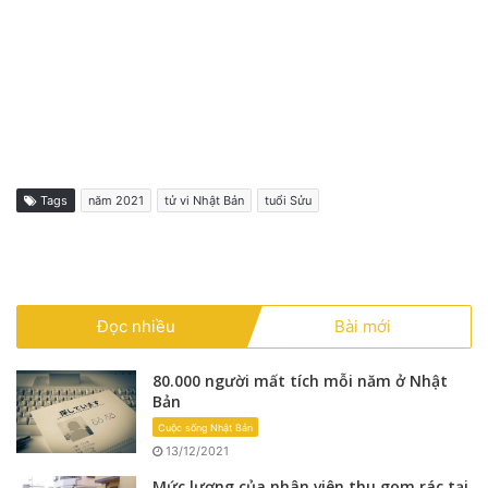
Tags
năm 2021
tử vi Nhật Bản
tuổi Sửu
Đọc nhiều
Bài mới
80.000 người mất tích mỗi năm ở Nhật
Bản
Cuộc sống Nhật Bản
13/12/2021
Mức lương của nhân viên thu gom rác tại