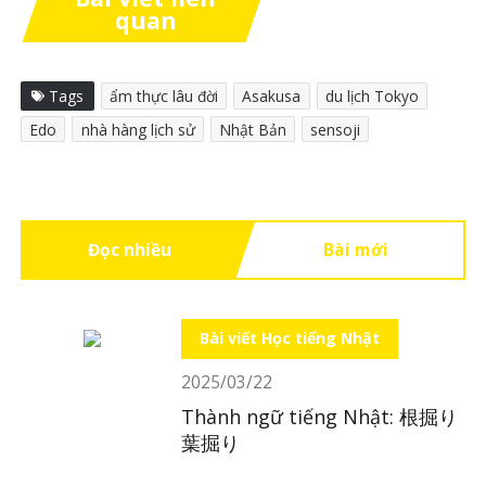
quan
Tags
ẩm thực lâu đời
Asakusa
du lịch Tokyo
Edo
nhà hàng lịch sử
Nhật Bản
sensoji
Đọc nhiều
Bài mới
Bài viết Học tiếng Nhật
2025/03/22
Thành ngữ tiếng Nhật: 根掘り
葉掘り