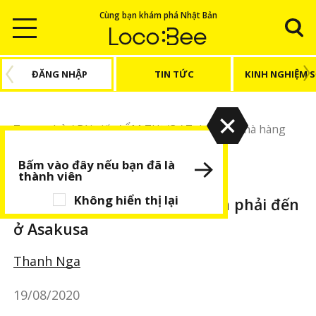
Cùng bạn khám phá Nhật Bản
ĐĂNG NHẬP
TIN TỨC
KINH NGHIỆM 
Trang chủ
/
Bài viết
/
ẨM THỰC
/
Tokyo
/
3 nhà hàng
lâu đời nhất định phải đến ở Asakusa
Bấm vào đây nếu bạn đã là
thành viên
ẨM THỰC
Tokyo
BÀI VIẾT NỔI BẬT
Không hiển thị lại
3 nhà hàng lâu đời nhất định phải đến
ở Asakusa
Thanh Nga
19/08/2020