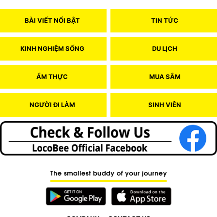
BÀI VIẾT NỔI BẬT
TIN TỨC
KINH NGHIỆM SỐNG
DU LỊCH
ẨM THỰC
MUA SẮM
NGƯỜI ĐI LÀM
SINH VIÊN