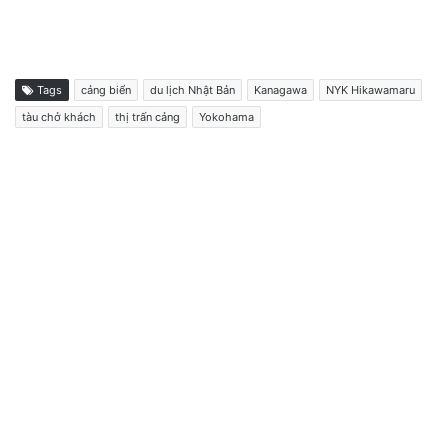
Tags
cảng biển
du lịch Nhật Bản
Kanagawa
NYK Hikawamaru
tàu chở khách
thị trấn cảng
Yokohama