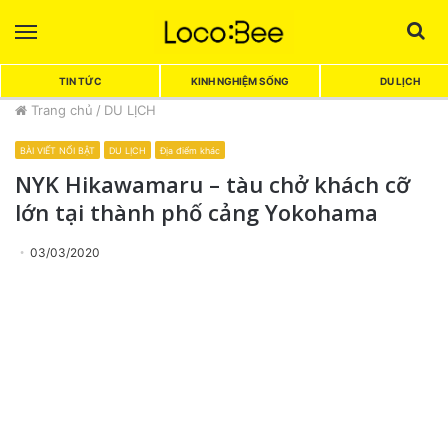
Menu
Sea
TIN TỨC
KINH NGHIỆM SỐNG
DU LỊCH
Trang chủ
/
DU LỊCH
BÀI VIẾT NỔI BẬT
DU LỊCH
Địa điểm khác
NYK Hikawamaru – tàu chở khách cỡ
lớn tại thành phố cảng Yokohama
03/03/2020