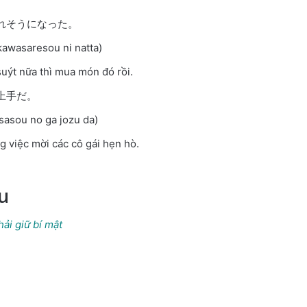
れそうになった。
awasaresou ni natta)
uýt nữa thì mua món đó rồi.
上手だ。
sasou no ga jozu da)
g việc mời các cô gái hẹn hò.
u
ải giữ bí mật