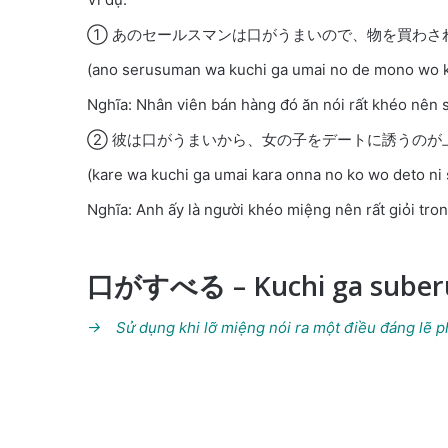
① あのセールスマンは口がうまいので、物を買わさ
(ano serusuman wa kuchi ga umai no de mono wo k
Nghĩa: Nhân viên bán hàng đó ăn nói rất khéo nên s
② 彼は口がうまいから、女の子をデートに誘うのが
(kare wa kuchi ga umai kara onna no ko wo deto ni 
Nghĩa: Anh ấy là người khéo miệng nên rất giỏi tron
口がすべる – Kuchi ga suber
→ Sử dụng khi lỡ miệng nói ra một điều đáng lẽ ph