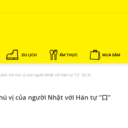
DU LỊCH
ẨM THỰC
MUA SẮM
ách nói thú vị của người Nhật với Hán tự “口” (kì 2)
thú vị của người Nhật với Hán tự “口”