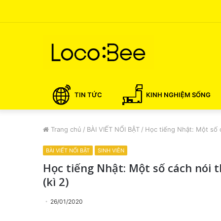
TIN TỨC
KINH NGHIỆM SỐNG
Trang chủ
/
BÀI VIẾT NỔI BẬT
/
Học tiếng Nhật: Một số c
BÀI VIẾT NỔI BẬT
SINH VIÊN
Học tiếng Nhật: Một số cách nói 
(kì 2)
26/01/2020