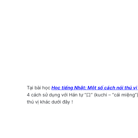
Tại bài học
Học tiếng Nhật: Một số cách nói thú vị
4 cách sử dụng với Hán tự “口” (kuchi – “cái miệng”
thú vị khác dưới đây！