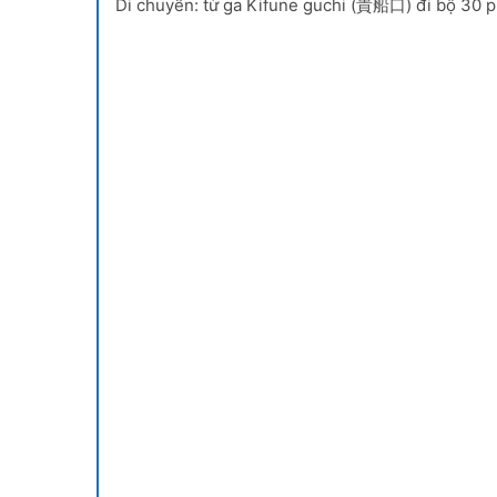
Di chuyển: từ ga Kifune guchi (貴船口) đi bộ 30 p