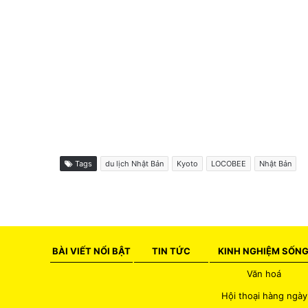
Tags
du lịch Nhật Bản
Kyoto
LOCOBEE
Nhật Bản
BÀI VIẾT NỔI BẬT
TIN TỨC
KINH NGHIỆM SỐN
Văn hoá
Hội thoại hàng ngày