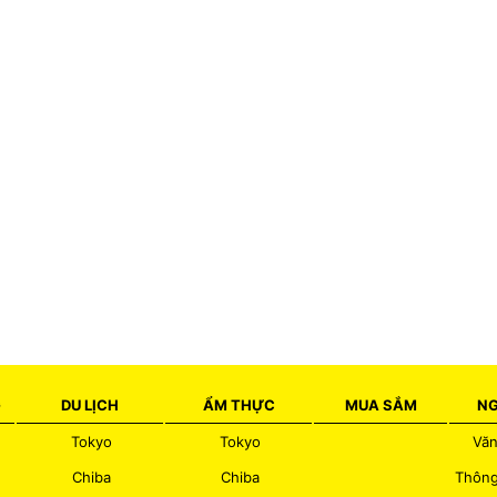
G
DU LỊCH
ẨM THỰC
MUA SẮM
NG
Tokyo
Tokyo
Văn
Chiba
Chiba
Thông