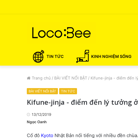
TIN TỨC
KINH NGHIỆM SỐNG
Trang chủ
/
BÀI VIẾT NỔI BẬT
/
Kifune-jinja - điểm đến
BÀI VIẾT NỔI BẬT
TIN TỨC
Kifune-jinja - điểm đến lý tưởng
13/12/2019
Ngọc Oanh
Cố đô
Kyoto
Nhật Bản nối tiếng với nhiều đền chù