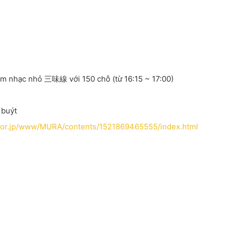
âm nhạc nhỏ 三味線 với 150 chỗ (từ 16:15 ~ 17:00)
 buýt
.or.jp/www/MURA/contents/1521869465555/index.html