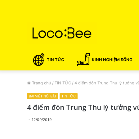
TIN TỨC
KINH NGHIỆM SỐNG
Trang chủ
/
TIN TỨC
/
4 điểm đón Trung Thu lý tưởng 
BÀI VIẾT NỔI BẬT
TIN TỨC
4 điểm đón Trung Thu lý tưởng 
12/09/2019