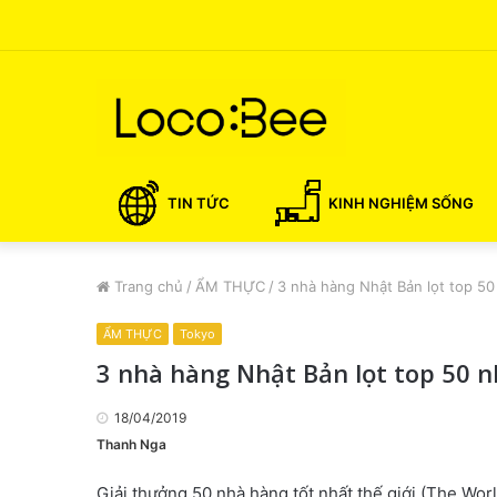
TIN TỨC
KINH NGHIỆM SỐNG
Trang chủ
/
ẨM THỰC
/
3 nhà hàng Nhật Bản lọt top 50
ẨM THỰC
Tokyo
3 nhà hàng Nhật Bản lọt top 50 n
18/04/2019
Thanh Nga
Giải thưởng 50 nhà hàng tốt nhất thế giới (The Wor