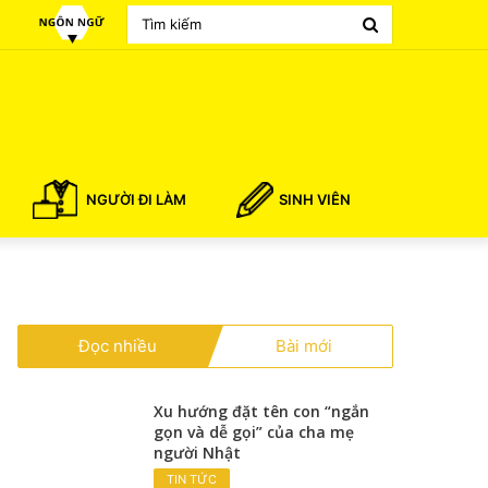
Search
for
NGƯỜI ĐI LÀM
SINH VIÊN
Đọc nhiều
Bài mới
Xu hướng đặt tên con “ngắn
gọn và dễ gọi” của cha mẹ
người Nhật
TIN TỨC