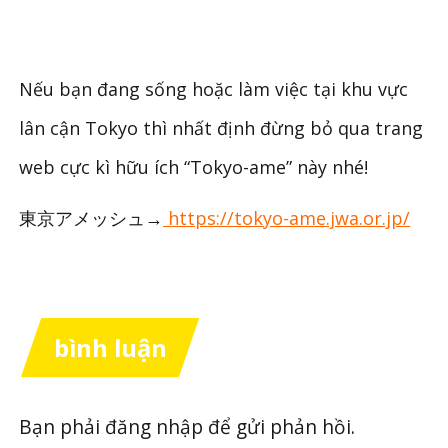
Nếu bạn đang sống hoặc làm việc tại khu vực
lân cận Tokyo thì nhất định đừng bỏ qua trang
web cực kì hữu ích “Tokyo-ame” này nhé!
東京アメッシュ→
https://tokyo-ame.jwa.or.jp/
bình luận
Bạn phải
đăng nhập
để gửi phản hồi.