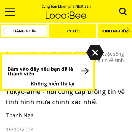
Cùng bạn khám phá Nhật Bản
ĐĂNG NHẬP
TIN TỨC
KINH NGHIỆM 
Trang chủ
/
Bài viết
/
KINH NGHIỆM SỐNG
/
Cuộc sống
Nhật Bản
/
Tokyo-ame - nơi cung cấp thông tin về tình
hình mưa chính xác nhất
Bấm vào đây nếu bạn đã là
thành viên
KINH NGHIỆM SỐNG
Cuộc sống Nhật Bản
Không hiển thị lại
Tokyo-ame - nơi cung cấp thông tin về
tình hình mưa chính xác nhất
Thanh Nga
16/10/2018