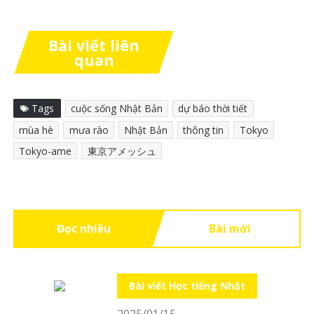
Bài viết liên
quan
Tags
cuộc sống Nhật Bản
dự báo thời tiết
mùa hè
mưa rào
Nhật Bản
thông tin
Tokyo
Tokyo-ame
東京アメッシュ
Đọc nhiều
Bài mới
Bài viết Học tiếng Nhật
2025/01/15