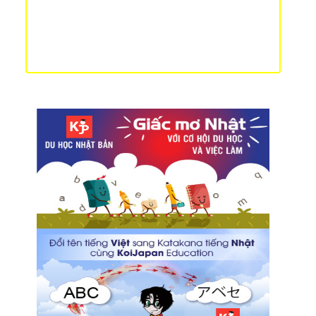
TOP 3 địa điểm ngắm hoa anh đào tuyệt đẹp ở
Chiba
Khai trương cửa hàng Gongcha tại Odaiba và
Ikebukuro - Miễn phí trà sữa dành cho khách hàng
đến cửa hàng!
Hướng dẫn điền tờ khai xin visa làm việc tại Nhật
Bản