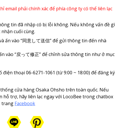
ỉ email phải chính xác để phía công ty có thể liên lạc
g tin đã nhập có bị lỗi không. Nếu không vấn đề gì
 nhận cuối cùng.
ập và ấn vào “同意して送信” để gửi thông tin đến nhà
ãy ấn vào “戻って修正” để chỉnh sửa thông tin như ở mục
ố điện thoại 06-6271-1061 (từ 9:00 ~ 18:00) để đăng ký
ệ thống cửa hàng Osaka Ohsho trên toàn quốc. Nếu
n hỗ trợ, hãy liên lạc ngay với LocoBee trong chatbox
a trang
Facebook