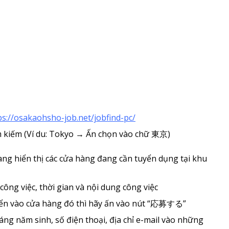
ps://osakaohsho-job.net/jobfind-pc/
 kiếm (Ví du: Tokyo → Ấn chọn vào chữ 東京)
ang hiển thị các cửa hàng đang cần tuyển dụng tại khu
ng việc, thời gian và nội dung công việc
uyển vào cửa hàng đó thì hãy ấn vào nút “応募する”
ng năm sinh, số điện thoại, địa chỉ e-mail vào những