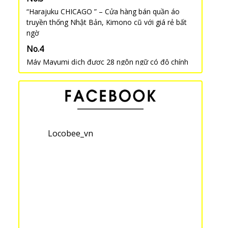
“Harajuku CHICAGO ” – Cửa hàng bán quần áo
truyền thống Nhật Bản, Kimono cũ với giá rẻ bất
ngờ
Máy Mayumi dịch được 28 ngôn ngữ có độ chính
xác cao, kết nối 4G/Wifi, có chức năng Router Wifi
Thẻ lưu trú (在留カード) và Đăng kí Juminhyo (住民
票-じゅうみんひょう) sau khi nhập cảnh vào Nhật
Bản
Locobee_vn
Tổng hợp 5 địa điểm ngắm hoa anh đào ở
Yokohama, Kawasaki
6 con đường đi bộ ngắm hoa anh đào tuyệt đẹp
tại Kyoto