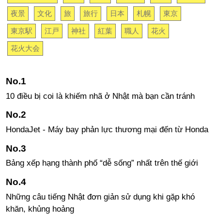
夜景
文化
旅
旅行
日本
札幌
東京
東京駅
江戸
神社
紅葉
職人
花火
花火大会
10 điều bị coi là khiếm nhã ở Nhật mà bạn cần tránh
HondaJet - Máy bay phản lực thương mại đến từ Honda
Bảng xếp hạng thành phố “dễ sống” nhất trên thế giới
Những câu tiếng Nhật đơn giản sử dụng khi gặp khó
khăn, khủng hoảng