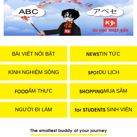
BÀI VIẾT NỔI BẬT
TIN TỨC
KINH NGHIỆM SỐNG
DU LỊCH
ẨM THỰC
MUA SẮM
NGƯỜI ĐI LÀM
SINH VIÊN