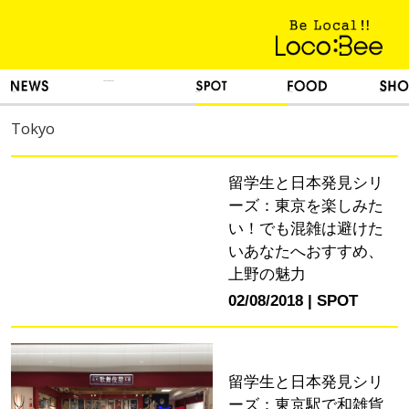
KINH NGHIỆM SỐNG
TIN TỨC
DU LỊCH
ẨM THỰC
MUA SẮM
Tokyo
留学生と日本発見シリ
ーズ：東京を楽しみた
い！でも混雑は避けた
いあなたへおすすめ、
上野の魅力
02/08/2018
SPOT
留学生と日本発見シリ
ーズ：東京駅で和雑貨