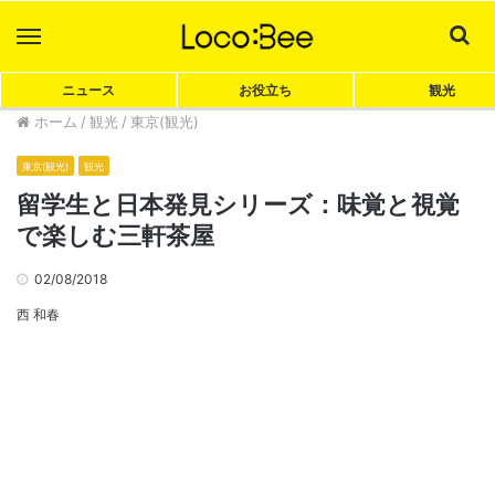
Menu
Sea
ニュース
お役立ち
観光
ホーム
/
観光
/
東京(観光)
東京(観光)
観光
留学生と日本発見シリーズ：味覚と視覚
で楽しむ三軒茶屋
02/08/2018
西 和春