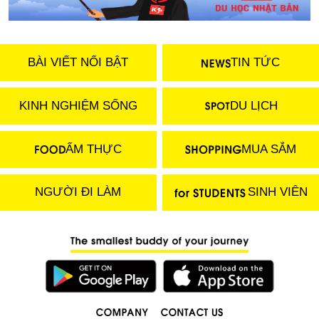
BÀI VIẾT NỔI BẬT
TIN TỨC
KINH NGHIỆM SỐNG
DU LỊCH
ẨM THỰC
MUA SẮM
NGƯỜI ĐI LÀM
SINH VIÊN