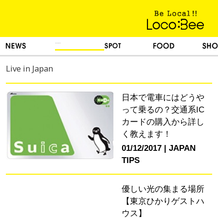
KINH NGHIỆM SỐNG
TIN TỨC
DU LỊCH
ẨM THỰC
MUA SẮM
Live in Japan
日本で電車にはどうや
って乗るの？交通系IC
カードの購入から詳し
く教えます！
01/12/2017
JAPAN
TIPS
優しい光の集まる場所
【東京ひかりゲストハ
ウス】