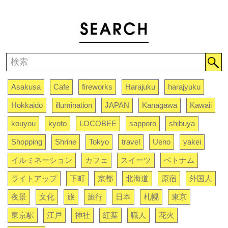
Asakusa
Cafe
fireworks
Harajuku
harajyuku
Hokkaido
illumination
JAPAN
Kanagawa
Kawaii
kouyou
kyoto
LOCOBEE
sapporo
shibuya
Shopping
Shrine
Tokyo
travel
Ueno
yakei
イルミネーション
カフェ
スイーツ
ベトナム
ライトアップ
下町
京都
北海道
原宿
外国人
夜景
文化
旅
旅行
日本
札幌
東京
東京駅
江戸
神社
紅葉
職人
花火