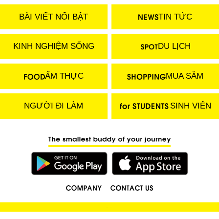
BÀI VIẾT NỔI BẬT
TIN TỨC
KINH NGHIỆM SỐNG
DU LỊCH
ẨM THỰC
MUA SẮM
NGƯỜI ĐI LÀM
SINH VIÊN
(C) 2018 LOCOBEE