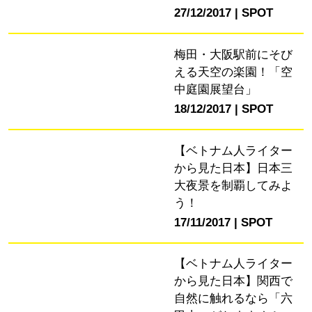
27/12/2017
SPOT
梅田・大阪駅前にそび
える天空の楽園！「空
中庭園展望台」
18/12/2017
SPOT
【ベトナム人ライター
から見た日本】日本三
大夜景を制覇してみよ
う！
17/11/2017
SPOT
【ベトナム人ライター
から見た日本】関西で
自然に触れるなら「六