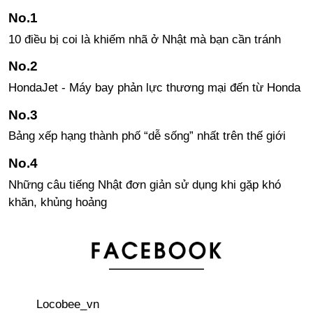
10 điều bị coi là khiếm nhã ở Nhật mà bạn cần tránh
HondaJet - Máy bay phản lực thương mại đến từ Honda
Bảng xếp hạng thành phố “dễ sống” nhất trên thế giới
Những câu tiếng Nhật đơn giản sử dụng khi gặp khó
khăn, khủng hoảng
6 quy tắc cần biết khi đến quán bar ở Nhật
Áo khoác Sukajan – phong cách đường phố của giới trẻ
Locobee_vn