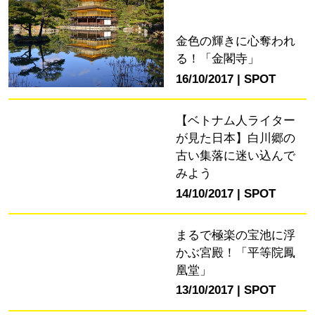
金色の輝きに心奪われ
る！「金閣寺」
16/10/2017
SPOT
【ベトナム人ライター
が見た日本】白川郷の
古い集落に迷い込んで
みよう
14/10/2017
SPOT
まるで極楽の宝池に浮
かぶ宮殿！「平等院鳳
凰堂」
13/10/2017
SPOT