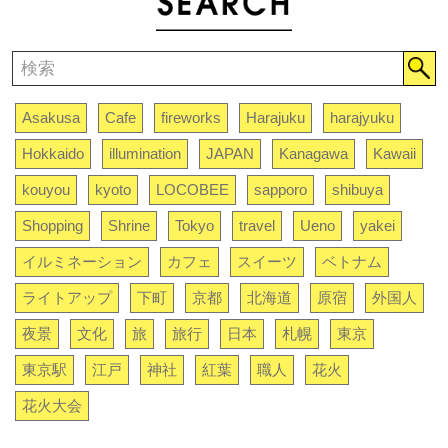
Asakusa
Cafe
fireworks
Harajuku
harajyuku
Hokkaido
illumination
JAPAN
Kanagawa
Kawaii
kouyou
kyoto
LOCOBEE
sapporo
shibuya
Shopping
Shrine
Tokyo
travel
Ueno
yakei
イルミネーション
カフェ
スイーツ
ベトナム
ライトアップ
下町
京都
北海道
原宿
外国人
夜景
文化
旅
旅行
日本
札幌
東京
東京駅
江戸
神社
紅葉
職人
花火
花火大会