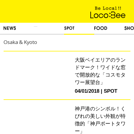
KINH NGHIỆM SỐNG
TIN TỨC
DU LỊCH
ẨM THỰC
MUA SẮM
Osaka & Kyoto
大阪ベイエリアのラン
ドマーク！ワイドな窓
で開放的な「コスモタ
ワー展望台」
04/01/2018
SPOT
神戸港のシンボル！く
びれの美しい外観が特
徴的「神戸ポートタワ
ー」