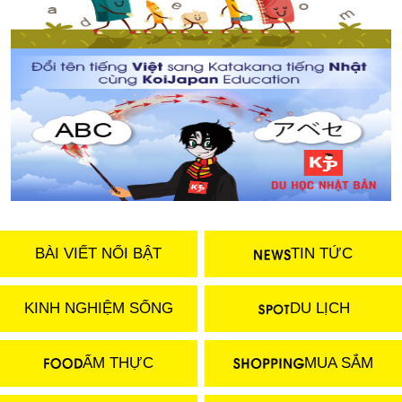
BÀI VIẾT NỔI BẬT
TIN TỨC
KINH NGHIỆM SỐNG
DU LỊCH
ẨM THỰC
MUA SẮM