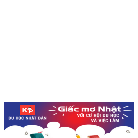
Kanji - khó khăn hóa lợi thế! Tại sao nên học Kanji?
Bộ lắp ghép biến tên địa danh thành kiến trúc nổi tiếng