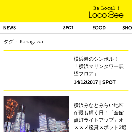
KINH NGHIỆM SỐNG
TIN TỨC
DU LỊCH
ẨM THỰC
MUA SẮM
タグ： Kanagawa
横浜港のシンボル！
「横浜マリンタワー展
望フロア」
14/12/2017
SPOT
横浜みなとみらい地区
が最も輝く日！「全館
点灯ライトアップ」オ
ススメ鑑賞スポット3選