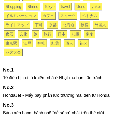
Shopping
Shrine
Tokyo
travel
Ueno
yakei
イルミネーション
カフェ
スイーツ
ベトナム
ライトアップ
下町
京都
北海道
原宿
外国人
夜景
文化
旅
旅行
日本
札幌
東京
東京駅
江戸
神社
紅葉
職人
花火
花火大会
10 điều bị coi là khiếm nhã ở Nhật mà bạn cần tránh
HondaJet - Máy bay phản lực thương mại đến từ Honda
Bảng xếp hạng thành phố “dễ sống” nhất trên thế giới