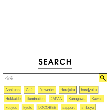
Asakusa
Cafe
fireworks
Harajuku
harajyuku
Hokkaido
illumination
JAPAN
Kanagawa
Kawaii
kouyou
kyoto
LOCOBEE
sapporo
shibuya