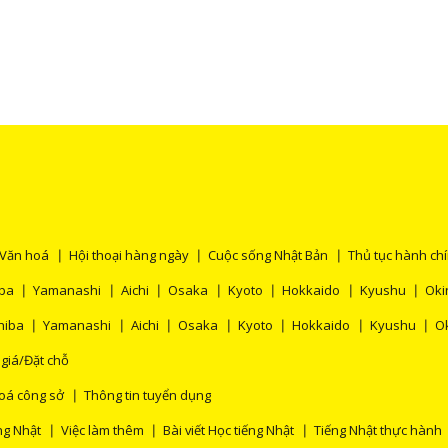
Văn hoá
Hội thoại hàng ngày
Cuộc sống Nhật Bản
Thủ tục hành ch
ba
Yamanashi
Aichi
Osaka
Kyoto
Hokkaido
Kyushu
Ok
hiba
Yamanashi
Aichi
Osaka
Kyoto
Hokkaido
Kyushu
O
 giá/Đặt chỗ
oá công sở
Thông tin tuyển dụng
ng Nhật
Việc làm thêm
Bài viết Học tiếng Nhật
Tiếng Nhật thực hành