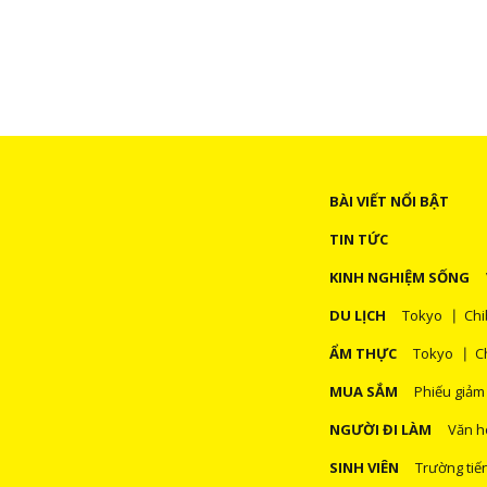
BÀI VIẾT NỔI BẬT
TIN TỨC
KINH NGHIỆM SỐNG
DU LỊCH
Tokyo
Chi
ẨM THỰC
Tokyo
C
MUA SẮM
Phiếu giảm
NGƯỜI ĐI LÀM
Văn h
SINH VIÊN
Trường tiế