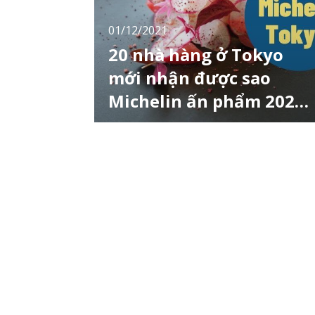
01/12/2021
20 nhà hàng ở Tokyo
mới nhận được sao
Michelin ấn phẩm 2022
(kì 1)
Michelin Guide Tokyo tổ chức lễ kỷ niệm 15
năm thành lập và thông báo danh sách
"Michelin Guide Tokyo 2022" trên kênh chính
thức. Trong phiên bản năm 2022 này, 20 nhà
hàng mới nhận được sao Michelin, và đây
cũng là thông tin mà LocoBee sẽ giới thiệu
ngay sau đây. Kì 1 này là 10 nhà hàng đầu
tiên!