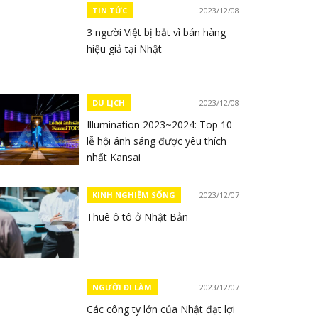
TIN TỨC
2023/12/08
3 người Việt bị bắt vì bán hàng
hiệu giả tại Nhật
DU LỊCH
2023/12/08
Illumination 2023~2024: Top 10
lễ hội ánh sáng được yêu thích
nhất Kansai
KINH NGHIỆM SỐNG
2023/12/07
Thuê ô tô ở Nhật Bản
NGƯỜI ĐI LÀM
2023/12/07
Các công ty lớn của Nhật đạt lợi