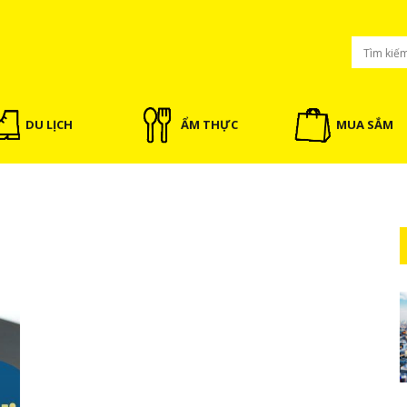
DU LỊCH
ẨM THỰC
MUA SẮM