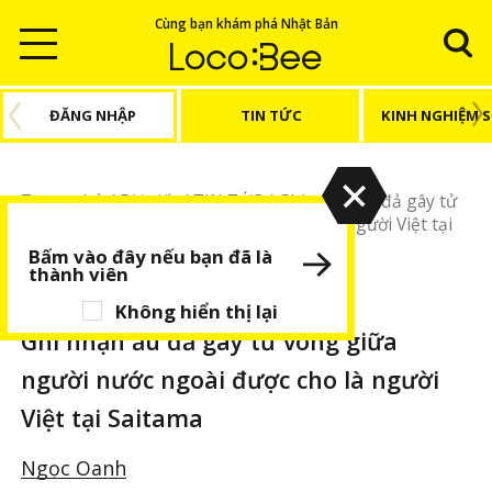
Cùng bạn khám phá Nhật Bản
ĐĂNG NHẬP
TIN TỨC
KINH NGHIỆM 
Trang chủ
/
Bài viết
/
TIN TỨC
/
Ghi nhận ẩu đả gây tử
vong giữa người nước ngoài được cho là người Việt tại
Saitama
Bấm vào đây nếu bạn đã là
thành viên
TIN TỨC
BÀI VIẾT NỔI BẬT
Không hiển thị lại
Ghi nhận ẩu đả gây tử vong giữa
người nước ngoài được cho là người
Việt tại Saitama
Ngọc Oanh