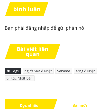
bình luận
Bạn phải
đăng nhập
để gửi phản hồi.
Bài viết liên
quan
Tags
người Việt ở Nhật
Saitama
sống ở Nhật
tin tức Nhật Bản
Đọc nhiều
Bài mới