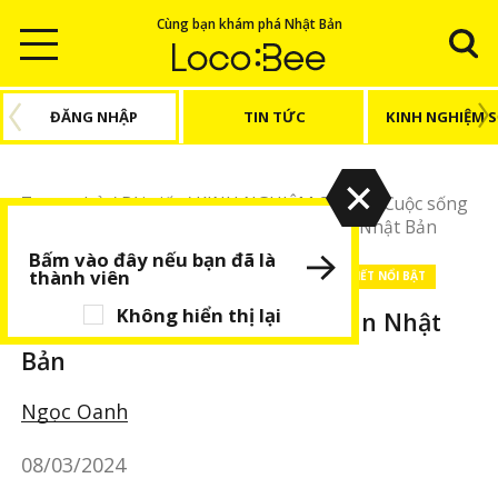
Cùng bạn khám phá Nhật Bản
ĐĂNG NHẬP
TIN TỨC
KINH NGHIỆM 
Trang chủ
/
Bài viết
/
KINH NGHIỆM SỐNG
/
Cuộc sống
Nhật Bản
/
Tìm hiểu thời trang mùa xuân Nhật Bản
Bấm vào đây nếu bạn đã là
thành viên
KINH NGHIỆM SỐNG
Cuộc sống Nhật Bản
BÀI VIẾT NỔI BẬT
Không hiển thị lại
Tìm hiểu thời trang mùa xuân Nhật
Bản
Ngọc Oanh
08/03/2024