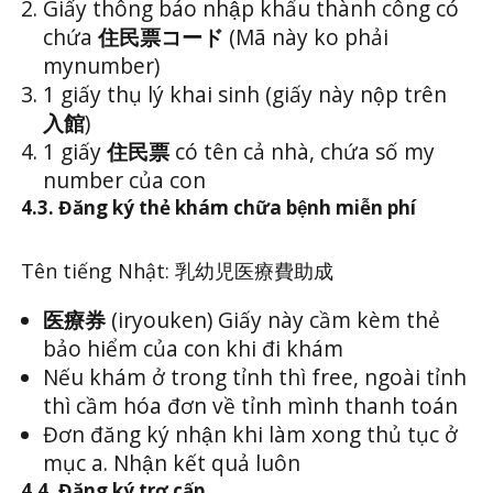
Giấy thông báo nhập khẩu thành công có
chứa
住民票コード
(Mã này ko phải
mynumber)
1 giấy thụ lý khai sinh (giấy này nộp trên
入館
)
1 giấy
住民票
có tên cả nhà, chứa số my
number của con
4.3. Đăng ký thẻ khám chữa bệnh miễn phí
Tên tiếng Nhật: 乳幼児医療費助成
医療券
(iryouken) Giấy này cầm kèm thẻ
bảo hiểm của con khi đi khám
Nếu khám ở trong tỉnh thì free, ngoài tỉnh
thì cầm hóa đơn về tỉnh mình thanh toán
Đơn đăng ký nhận khi làm xong thủ tục ở
mục a. Nhận kết quả luôn
4.4.
Đăng ký trợ cấp