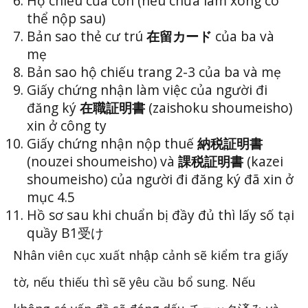
Hộ chiếu của con (nếu chưa làm xong có
thể nộp sau)
Bản sao thẻ cư trú
在留カード
của ba và
mẹ
Bản sao hộ chiếu trang 2-3 của ba và mẹ
Giấy chứng nhận làm việc của người đi
đăng ký
在職証明書
(zaishoku shoumeisho)
xin ở công ty
Giấy chứng nhận nộp thuế
納税証明書
(nouzei shoumeisho) và
課税証明書
(kazei
shoumeisho) của người đi đăng ký đã xin ở
mục 4.5
Hồ sơ sau khi chuẩn bị đầy đủ thì lấy số tại
quầy B1受け
Nhân viên cục xuất nhập cảnh sẽ kiểm tra giấy
tờ, nếu thiếu thì sẽ yêu cầu bổ sung. Nếu