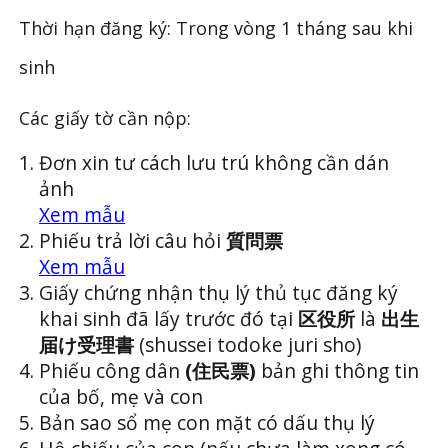
Thời hạn đăng ký: Trong vòng 1 tháng sau khi
sinh
Các giấy tờ cần nộp:
Đơn xin tư cách lưu trú không cần dán
ảnh
Xem mẫu
Phiếu trả lời câu hỏi
質問票
Xem mẫu
Giấy chứng nhận thụ lý thủ tục đăng ký
khai sinh đã lấy trước đó tại
区役所
là
出生
届け受理書
(shussei todoke juri sho)
Phiếu công dân
(住民票)
bản ghi thông tin
của bố, mẹ và con
Bản sao sổ mẹ con mặt có dấu thụ lý