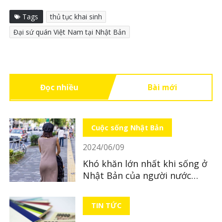
- Với cha mẹ là 高度専門職 thì tới thẳng
Tags
thủ tục khai sinh
khu W để họ check hồ sơ và viết cho 1 tờ
Đại sứ quán Việt Nam tại Nhật Bản
giới thiệu, cầm tờ đó và bộ hồ sơ tới quầy
B5 dành riêng cho 高度専門職. Khu này
buổi sáng tới trưa thì rất vắng rất nhanh
Đọc nhiều
Bài mới
nhưng tới cuối giờ chiều thì lại rất đông,
chắc do dồn cả ngày, nên lưu ý đi sớm.
Cuộc sống Nhật Bản
2024/06/09
Khó khăn lớn nhất khi sống ở
Thanh Nga
Nhật Bản của người nước
ngoài là gì?
08/04/2024
TIN TỨC
Cảm ơn bạn đã chia sẻ ạ. LocoBee