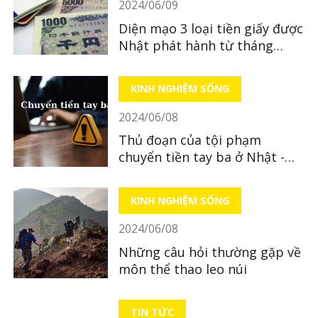
2024/06/09
sẽ cập nhật thông tin trong bài viết
Diện mạo 3 loại tiền giấy được
Nhật phát hành từ tháng
7/2024
KINH NGHIỆM SỐNG
2024/06/08
Thủ đoạn của tội phạm
chuyển tiền tay ba ở Nhật -
câu chuyện từ một nạn nhân
người Việt
KINH NGHIỆM SỐNG
2024/06/08
Những câu hỏi thường gặp về
môn thể thao leo núi
TIN TỨC