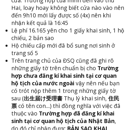
cửa. Trường hợp của mình đến vào thứ
Hai, loay hoay không biết cửa nào vào nên
đến 9h10 mới lấy được số (4x) nên khi
nhận kết quả là 16:45
Lệ phí 16.165 yên cho 1 giấy khai sinh, 1 hộ
chiếu, 2 bản sao
Hộ chiếu cấp mới đã bổ sung nơi sinh ở
trang số 5
Trên trang chủ của ĐSQ cũng đã ghi rõ
những giấy tờ trên chuẩn bị cho
Trường
hợp chưa đăng kí khai sinh tại cơ quan
hộ tịch của nước ngoài
vậy nên nếu bạn
có trót nộp thêm 1 trong những giấy tờ
sau (
出生届け受理書
Thụ lý khai sinh,
住民
票
có tên con…) thì đồng nghĩa với việc đã
thuộc vào
Trường hợp đã đăng kí khai
sinh tại cơ quan hộ tịch của Nhật Bản
,
do đó chỉ nhận được
BẢN SAO KHAI