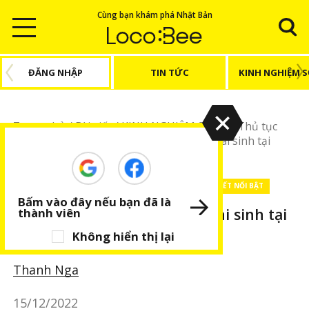
Cùng bạn khám phá Nhật Bản
ĐĂNG NHẬP
TIN TỨC
KINH NGHIỆM 
Trang chủ
/
Bài viết
/
KINH NGHIỆM SỐNG
/
Thủ tục
hành chính
/
Kinh nghiệm làm thủ tục khai sinh tại
Nhật Bản
KINH NGHIỆM SỐNG
Thủ tục hành chính
BÀI VIẾT NỔI BẬT
Bấm vào đây nếu bạn đã là
Kinh nghiệm làm thủ tục khai sinh tại
thành viên
Nhật Bản
Không hiển thị lại
Thanh Nga
15/12/2022