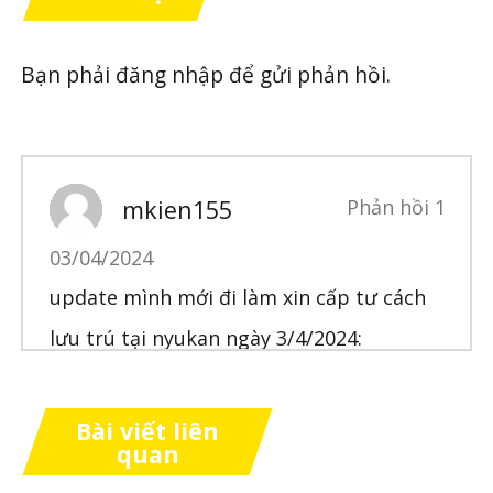
Bạn phải
đăng nhập
để gửi phản hồi.
mkien155
Phản hồi 1
03/04/2024
update mình mới đi làm xin cấp tư cách
lưu trú tại nyukan ngày 3/4/2024:
- Không cần giấy 5. Bản sao sổ mẹ con
mặt có dấu thụ lý
Bài viết liên
quan
- Các giấy tờ khác trong đây vẫn cần