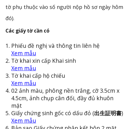
tờ phụ thuộc vào số người nộp hồ sơ ngày hôm
đó).
Các giấy tờ cần có
Phiếu đề nghị và thông tin liên hệ
Xem mẫu
Tờ khai xin cấp Khai sinh
Xem mẫu
Tờ khai cấp hộ chiếu
Xem mẫu
02 ảnh màu, phông nền trắng, cỡ 3.5cm x
4.5cm, ảnh chụp cân đối, đầy đủ khuôn
mặt
Giấy chứng sinh gốc có dấu đỏ (
出生証明書
)
Xem mẫu
Bản sao Giấy chứng nhận kết hôn 2 mặt