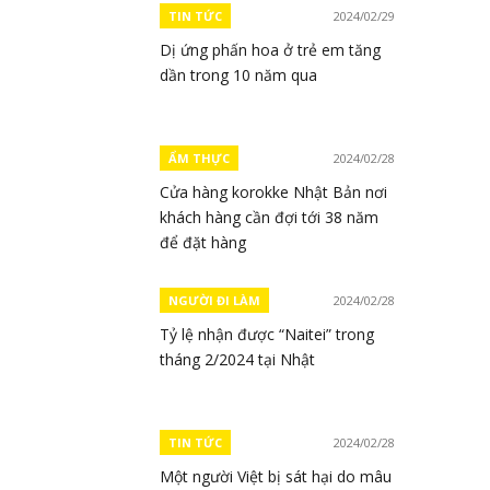
TIN TỨC
2024/02/29
Dị ứng phấn hoa ở trẻ em tăng
dần trong 10 năm qua
ẨM THỰC
2024/02/28
Cửa hàng korokke Nhật Bản nơi
khách hàng cần đợi tới 38 năm
để đặt hàng
NGƯỜI ĐI LÀM
2024/02/28
Tỷ lệ nhận được “Naitei” trong
tháng 2/2024 tại Nhật
TIN TỨC
2024/02/28
Một người Việt bị sát hại do mâu