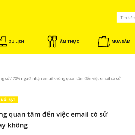
DU LỊCH
ẨM THỰC
MUA SẮM
ng sở
/
70% người nhận email không quan tâm đến việc email có sử
T NỔI BẬT
g quan tâm đến việc email có sử
ay không