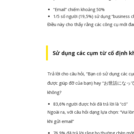
“Email” chiếm khoảng 50%
1/5 số người (19,5%) sử dụng “business c
Điều này cho thấy rằng các công cụ mới đa
Sử dụng các cụm từ cố định kh
Trả lời cho câu hỏi, “Bạn có sử dụng
được giúp đỡ của bạn) hay “お世話になっておりま
không?
83,6% người được hỏi đã trả lời là “có”
Ngoài ra, với câu hỏi dạng lựa chọn: “Vui 
khi gửi email”
76,9% đã trả lời rằng họ thường chèn một