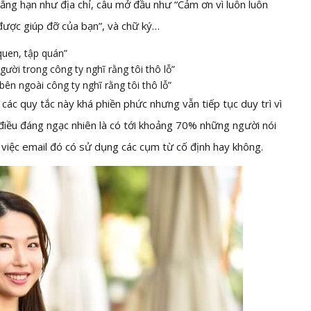
hẳng hạn như địa chỉ, câu mở đầu như “Cảm ơn vì luôn luôn
 được giúp đỡ của bạn”, và chữ ký…
 quen, tập quán”
ười trong công ty nghĩ rằng tôi thô lỗ”
ên ngoài công ty nghĩ rằng tôi thô lỗ”
các quy tắc này khá phiền phức nhưng vẫn tiếp tục duy trì vì
điều đáng ngạc nhiên là có tới khoảng 70% những người nói
 việc email đó có sử dụng các cụm từ cố định hay không.