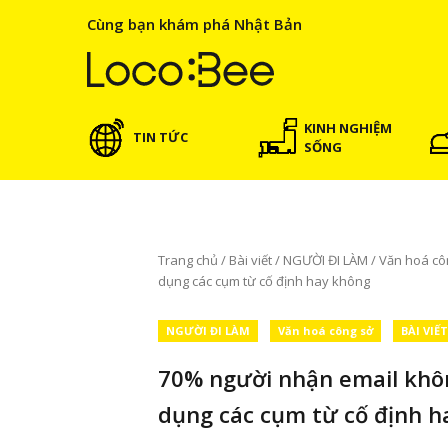
Cùng bạn khám phá Nhật Bản
KINH NGHIỆM
TIN TỨC
SỐNG
Trang chủ
/
Bài viết
/
NGƯỜI ĐI LÀM
/
Văn hoá cô
dụng các cụm từ cố định hay không
NGƯỜI ĐI LÀM
Văn hoá công sở
BÀI VIẾ
70% người nhận email khôn
dụng các cụm từ cố định h