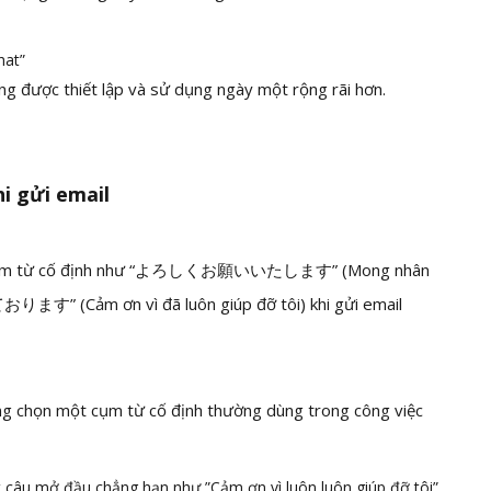
hat”
ng được thiết lập và sử dụng ngày một rộng rãi hơn.
i gửi email
 các cụm từ cố định như “よろしくお願いいたします” (Mong nhân
す” (Cảm ơn vì đã luôn giúp đỡ tôi) khi gửi email
lòng chọn một cụm từ cố định thường dùng trong công việc
 câu mở đầu chẳng hạn như ”Cảm ơn vì luôn luôn giúp đỡ tôi”.