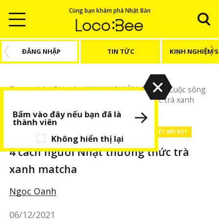
Cùng bạn khám phá Nhật Bản
ĐĂNG NHẬP
TIN TỨC
KINH NGHIỆM 
Trang chủ
/
Bài viết
/
KINH NGHIỆM SỐNG
/
Cuộc sống
Nhật Bản
/
4 cách người Nhật thưởng thức trà xanh
matcha
Bấm vào đây nếu bạn đã là
thành viên
KINH NGHIỆM SỐNG
Cuộc sống Nhật Bản
BÀI VIẾT NỔI BẬT
Không hiển thị lại
4 cách người Nhật thưởng thức trà
xanh matcha
Ngọc Oanh
06/12/2021