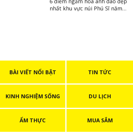
6 điểm ngắm hoa anh đào đẹp
nhất khu vực núi Phú Sĩ năm
2025
BÀI VIẾT NỔI BẬT
TIN TỨC
KINH NGHIỆM SỐNG
DU LỊCH
ẨM THỰC
MUA SẮM