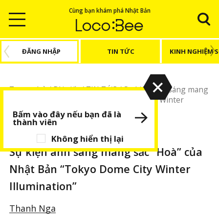
Cùng bạn khám phá Nhật Bản
ĐĂNG NHẬP
TIN TỨC
KINH NGHIỆM 
Trang chủ
/
Bài viết
/
TIN TỨC
/
Sự kiện ánh sáng mang
sắc “Hoà” của Nhật Bản “Tokyo Dome City Winter
Illumination”
Bấm vào đây nếu bạn đã là
thành viên
TIN TỨC
BÀI VIẾT NỔI BẬT
Không hiển thị lại
Sự kiện ánh sáng mang sắc “Hoà” của
Nhật Bản “Tokyo Dome City Winter
Illumination”
Thanh Nga