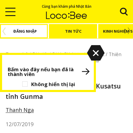
Cùng bạn khám phá Nhật Bản
ĐĂNG NHẬP
TIN TỨC
KINH NGHIỆM 
Trang chủ
/
Bài viết
/
DU LỊCH
/
Địa điểm khác
/
Thiên
đường onsen: thị trấn Kusatsu tỉnh Gunma
Bấm vào đây nếu bạn đã là
thành viên
DU LỊCH
Địa điểm khác
BÀI VIẾT NỔI BẬT
Không hiển thị lại
Thiên đường onsen: thị trấn Kusatsu
tỉnh Gunma
Thanh Nga
12/07/2019