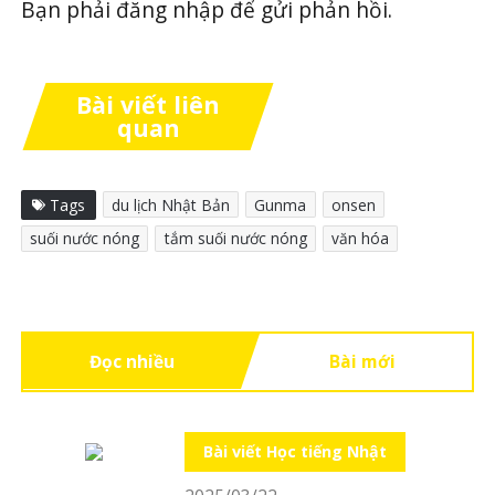
Bạn phải
đăng nhập
để gửi phản hồi.
Bài viết liên
quan
Tags
du lịch Nhật Bản
Gunma
onsen
suối nước nóng
tắm suối nước nóng
văn hóa
Đọc nhiều
Bài mới
Bài viết Học tiếng Nhật