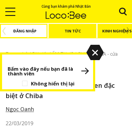
Cùng bạn khám phá Nhật Bản
ĐĂNG NHẬP
TIN TỨC
KINH NGHIỆM 
Trang chủ
/
Bài viết
/
ẨM THỰC
/
Chiba
/
YUGA - cửa
hàng sushi lên men đặc biệt ở Chiba
Bấm vào đây nếu bạn đã là
thành viên
ẨM THỰC
Chiba
Không hiển thị lại
YUGA - cửa hàng sushi lên men đặc
biệt ở Chiba
Ngọc Oanh
22/03/2019