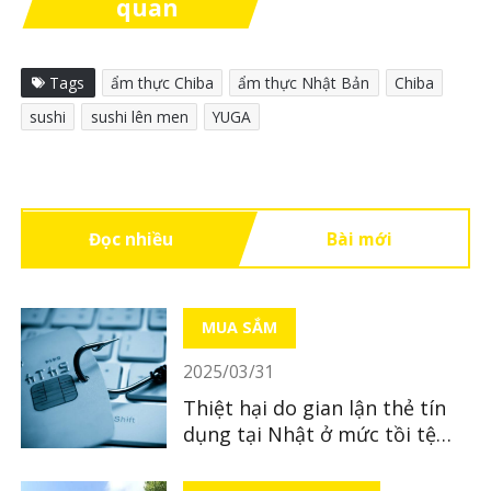
quan
Tags
ẩm thực Chiba
ẩm thực Nhật Bản
Chiba
sushi
sushi lên men
YUGA
Đọc nhiều
Bài mới
MUA SẮM
2025/03/31
Thiệt hại do gian lận thẻ tín
dụng tại Nhật ở mức tồi tệ
nhất từ ​​trước đến nay