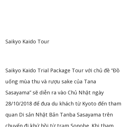
Saikyo Kaido Tour
Saikyo Kaido Trial Package Tour với chủ đề “Đồ
uống mùa thu và rượu sake của Tana
Sasayama” sẽ diễn ra vào Chủ Nhật ngày
28/10/2018 để đưa du khách từ Kyoto đến tham
quan Di sản Nhật Bản Tanba Sasayama trên
chuyến đi khứ hồi từ trạm Sonobe. Khi tham