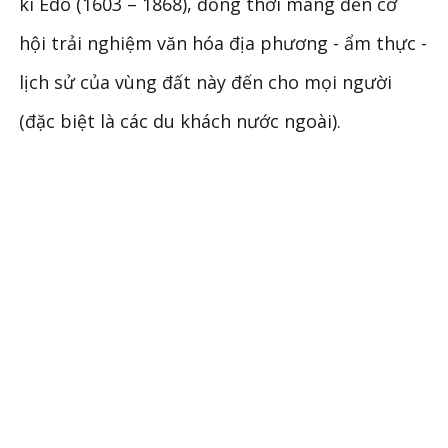
kì Edo (1603 – 1868), đồng thời mang đến cơ
hội trải nghiệm văn hóa địa phương - ẩm thực -
lịch sử của vùng đất này đến cho mọi người
(đặc biệt là các du khách nước ngoài).