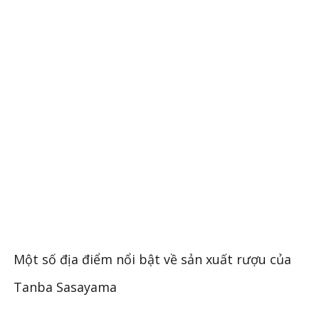
Một số địa điểm nổi bật về sản xuất rượu của
Tanba Sasayama