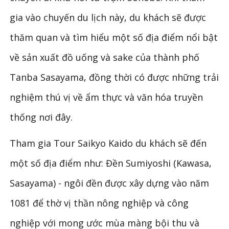
gia vào chuyến du lịch này, du khách sẽ được
thăm quan và tìm hiểu một số địa điểm nổi bật
về sản xuất đồ uống và sake của thành phố
Tanba Sasayama, đồng thời có được những trải
nghiệm thú vị về ẩm thực và văn hóa truyền
thống nơi đây.
Tham gia Tour Saikyo Kaido du khách sẽ đến
một số địa điểm như: Đền Sumiyoshi (Kawasa,
Sasayama) - ngôi đền được xây dựng vào năm
1081 để thờ vị thần nông nghiệp và công
nghiệp với mong ước mùa màng bội thu và