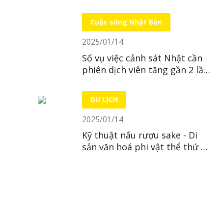
Cuộc sống Nhật Bản
2025/01/14
Số vụ việc cảnh sát Nhật cần
phiên dịch viên tăng gần 2 lần
trong 10 năm
DU LỊCH
2025/01/14
Kỹ thuật nấu rượu sake - Di
sản văn hoá phi vật thể thứ 23
của Nhật