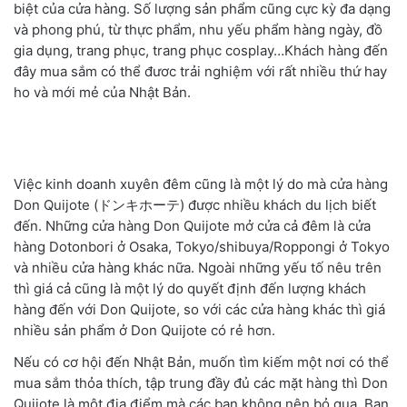
biệt của cửa hàng. Số lượng sản phẩm cũng cực kỳ đa dạng
và phong phú, từ thực phẩm, nhu yếu phẩm hàng ngày, đồ
gia dụng, trang phục, trang phục cosplay…Khách hàng đến
đây mua sắm có thể đươc trải nghiệm với rất nhiều thứ hay
ho và mới mẻ của Nhật Bản.
Việc kinh doanh xuyên đêm cũng là một lý do mà cửa hàng
Don Quijote (ドンキホーテ) được nhiều khách du lịch biết
đến. Những cửa hàng Don Quijote mở cửa cả đêm là cửa
hàng Dotonbori ở Osaka, Tokyo/shibuya/Roppongi ở Tokyo
và nhiều cửa hàng khác nữa. Ngoài những yếu tố nêu trên
thì giá cả cũng là một lý do quyết định đến lượng khách
hàng đến với Don Quijote, so với các cửa hàng khác thì giá
nhiều sản phẩm ở Don Quijote có rẻ hơn.
Nếu có cơ hội đến Nhật Bản, muốn tìm kiếm một nơi có thể
mua sắm thỏa thích, tập trung đầy đủ các mặt hàng thì Don
Quijote là một địa điểm mà các bạn không nên bỏ qua. Bạn