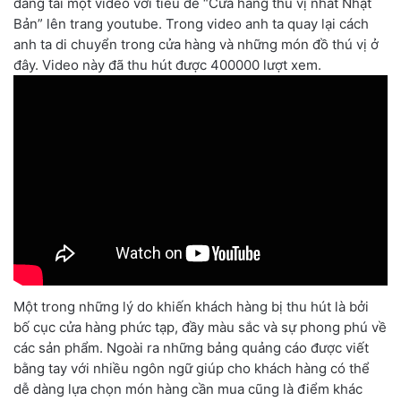
đăng tải một video với tiêu đề “Cửa hàng thú vị nhất Nhật
Bản” lên trang youtube. Trong video anh ta quay lại cách
anh ta di chuyển trong cửa hàng và những món đồ thú vị ở
đây. Video này đã thu hút được 400000 lượt xem.
Một trong những lý do khiến khách hàng bị thu hút là bởi
bố cục cửa hàng phức tạp, đầy màu sắc và sự phong phú về
các sản phẩm. Ngoài ra những bảng quảng cáo được viết
bằng tay với nhiều ngôn ngữ giúp cho khách hàng có thể
dễ dàng lựa chọn món hàng cần mua cũng là điểm khác