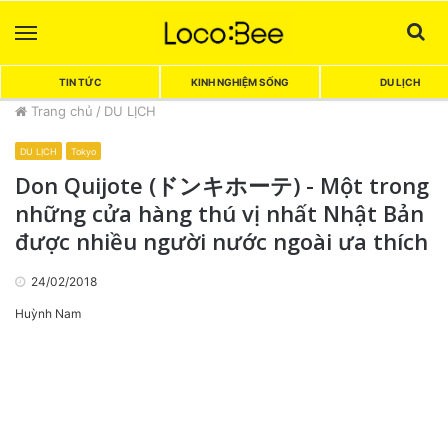
Menu
Sea
TIN TỨC
KINH NGHIỆM SỐNG
DU LỊCH
Trang chủ
/
DU LỊCH
DU LỊCH
Tokyo
Don Quijote (ドンキホーテ) - Một trong
những cửa hàng thú vị nhất Nhật Bản
được nhiều người nước ngoài ưa thích
24/02/2018
Huỳnh Nam