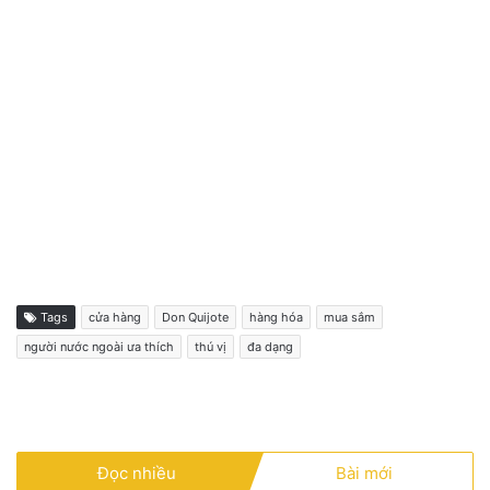
Tags
cửa hàng
Don Quijote
hàng hóa
mua sắm
người nước ngoài ưa thích
thú vị
đa dạng
Đọc nhiều
Bài mới