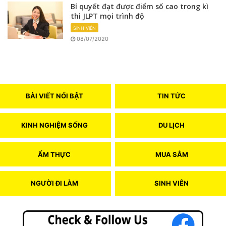
Bí quyết đạt được điểm số cao trong kì
thi JLPT mọi trình độ
SINH VIÊN
08/07/2020
BÀI VIẾT NỔI BẬT
TIN TỨC
KINH NGHIỆM SỐNG
DU LỊCH
ẨM THỰC
MUA SẮM
NGƯỜI ĐI LÀM
SINH VIÊN