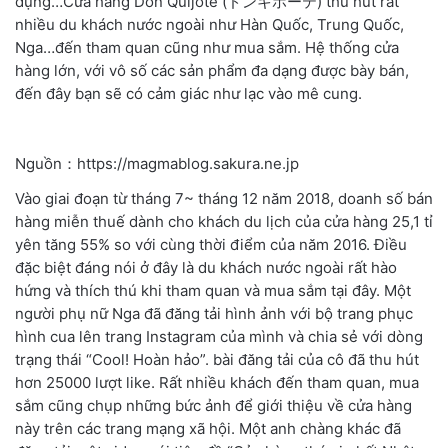
dụng…Cửa hàng Don Quijote (ドンキホーテ) thu hút rất
nhiều du khách nước ngoài như Hàn Quốc, Trung Quốc,
Nga…đến tham quan cũng như mua sắm. Hệ thống cửa
hàng lớn, với vô số các sản phẩm đa dạng được bày bán,
đến đây bạn sẽ có cảm giác như lạc vào mê cung.
Nguồn：https://magmablog.sakura.ne.jp
Vào giai đoạn từ tháng 7~ tháng 12 năm 2018, doanh số bán
hàng miễn thuế dành cho khách du lịch của cửa hàng 25,1 tỉ
yên tăng 55% so với cùng thời điểm của năm 2016. Điều
đặc biệt đáng nói ở đây là du khách nước ngoài rất hào
hứng và thích thú khi tham quan và mua sắm tại đây. Một
người phụ nữ Nga đã đăng tải hình ảnh với bộ trang phục
hình cua lên trang Instagram của mình và chia sẻ với dòng
trạng thái “Cool! Hoàn hảo”. bài đăng tải của cô đã thu hút
hơn 25000 lượt like. Rất nhiều khách đến tham quan, mua
sắm cũng chụp những bức ảnh để giới thiệu về cửa hàng
này trên các trang mạng xã hội. Một anh chàng khác đã