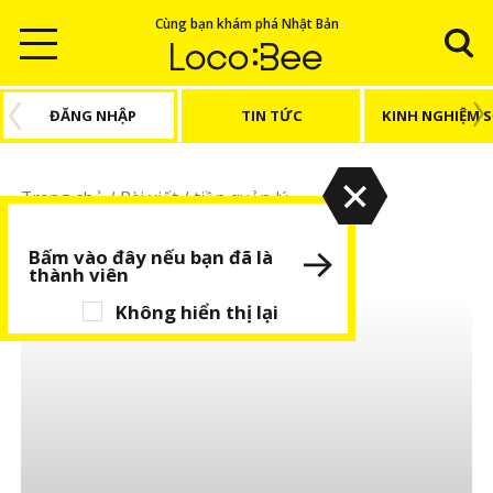
Cùng bạn khám phá Nhật Bản
ĐĂNG NHẬP
TIN TỨC
KINH NGHIỆM 
Trang chủ
/
Bài viết
/
tiền quản lý
tiền quản lý
Bấm vào đây nếu bạn đã là
thành viên
Không hiển thị lại