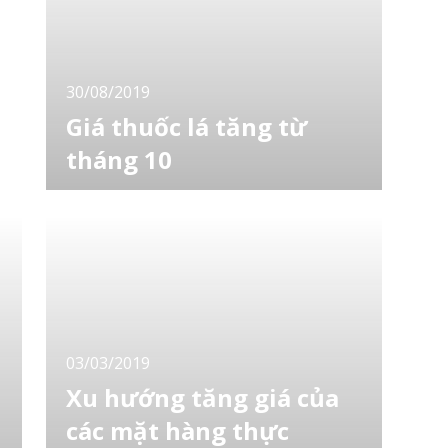
[toc] Ý tưởng độc đáo làm nên kênh Youtub
30/08/2019
Giá thuốc lá tăng từ
tháng 10
Từ tháng 10 năm nay, Nhật Bản chính thức
tăng thuế tiêu dùng từ 8% lên 10%. Cùng với
sự thay đổi lớn này, các hãng thuốc lá hiện
đang có mặt tại Nhật Bản cũng đồng loạt có
thay đổi trong giá bán các sản phẩm. British
American Tobacco Japan đã quyết định từ
ngày 1 tháng 10 tăng giá bán cho 80 nhãn hi
03/03/2019
Xu hướng tăng giá của
các mặt hàng thực