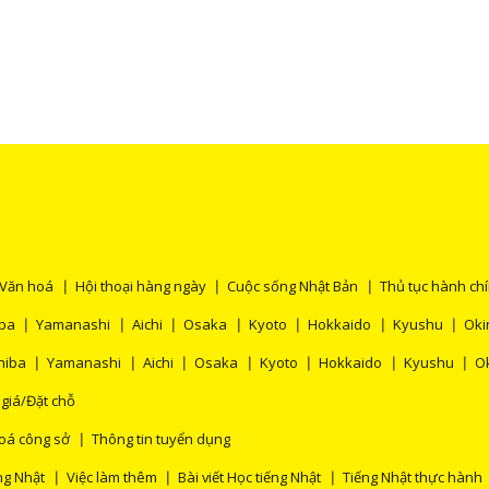
g
giá sữa để sản xuất phô mai. Ngoài ra, các
công ty sản xuất này cũng cho biết rằng, họ
Văn hoá
Hội thoại hàng ngày
Cuộc sống Nhật Bản
Thủ tục hành ch
ba
Yamanashi
Aichi
Osaka
Kyoto
Hokkaido
Kyushu
Ok
hiba
Yamanashi
Aichi
Osaka
Kyoto
Hokkaido
Kyushu
O
 giá/Đặt chỗ
oá công sở
Thông tin tuyển dụng
ng Nhật
Việc làm thêm
Bài viết Học tiếng Nhật
Tiếng Nhật thực hành