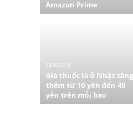
Amazon Prime
Tại Nhật Bản, Amazon và Rakuten là 2 cái
tên lớn trong lĩnh vực thương mại điện tử với
doanh số khổng lồ cũng như những dịch vụ đ
kèm tiện ích. Một trong số những dịch vụ trả
phí rất được yêu thích mà Amazon Japan
cung cấp cho người dùng tại đất nước này là
Amazon Prime. Hướng dẫn lấy hóa đơn từ
03/10/2018
Giá thuốc lá ở Nhật tăn
thêm từ 10 yên đến 40
yên trên mỗi bao
Từ ngày 1/10/2018, mỗi điếu thuốc lá sẽ bị
tăng thuế thêm 1 yên nên giá thuốc lá ở Nhật
cũng sẽ tăng từ 10 yên đến 40 yên trên mỗi
bao, đối tượng chính ở đây là các nhãn hiệu
thuộc 3 công ty thuốc lá lớn nhất Nhật Bản.