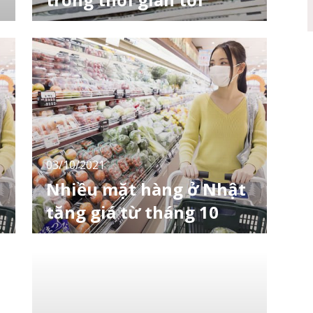
Chính phủ Nhật Bản vào ngày 26/4 đã quyết
định soạn một gói các biện pháp khẩn cấp trị
giá hơn 13 nghìn tỷ yên (102 tỷ USD) để đối
phó với tình trạng giá tiêu dùng tăng vọt.
Quyết định sẽ cam kết khoảng 6,2 nghìn tỷ
yên vào quỹ công, bao gồm 1,5 nghìn tỷ yên
được dành để giảm bớt tác động của
03/10/2021
Nhiều mặt hàng ở Nhật
tăng giá từ tháng 10
Nhật Bản sẽ tăng giá đối với một số sản
phẩm là thực phẩm và thuốc lá cũng như dịch
vụ từ tháng 10. Một phần do giá nguyên liệu
thô toàn cầu tăng đột biến. Điều này có thể
nói là một đòn mạnh vào các hộ gia đình bị
ảnh hưởng bởi thảm họa mang tên corona.