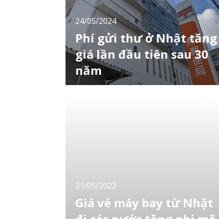
24/05/2024
Phí gửi thư ở Nhật tăng
giá lần đầu tiên sau 30
năm
Phí gửi thư 84 yên hiện tại bị giới hạn bởi một
sắc lệnh của Bộ Nội vụ và Truyền thông. Do
đó chính phủ đã phê duyệt dự luật sửa đổi
nhằm tăng giá tại cuộc họp của các bộ
trưởng liên quan vào ngày 21/5 cuộc họp của
các bộ trưởng liên quan vào ngày 21/5 vừa
qua và dự kiến ​​giá sẽ tăng từ 84 yên lên
31/05/2022
Giá vé máy bay từ Nhật
đi các nước tăng phi mã