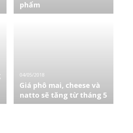
phẩm
Từ mùa xuân này, các mặt hàng thực phẩm
quen thuộc trong cuộc sống hàng ngày như:
i
sữa, kem, đồ uống, thực phẩm đóng lon, mì
ăn liền… sẽ lần lượt tăng giá. Việc tăng giá
này cùng với việc tăng thuế tiêu dùng vào
mùa thu năm nay dường như là “cú đấm kép”
dành cho người tiêu dùng. Bảng tăng giá của
cá
g
04/05/2018
Giá phô mai, cheese và
natto sẽ tăng từ tháng 5
Công ty "Snow Brand Megumiruku" và
"Morinaga Milk" đã tăng giá phô mai từ 2%
đến 17% kể từ ngày 1 tháng 5. Hãng "Meiji"
cũng sẽ tăng giá từ ngày 1 tháng 6. Lý do của
việc tăng giá phô mai lần này là do việc tăng