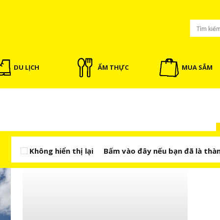
DU LỊCH
ẨM THỰC
MUA SẮM
Không hiển thị lại
Bấm vào đây nếu bạn đã là thàn