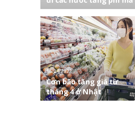
Từ ngày 1/6, "phụ phí xăng dầu" của các
chuyến bay quốc tế sẽ tăng lên đáng kể. 1/4
~ 31/5 1/6 ~ 31/7 JAL (Japan Airlines) Nhật
Bản – Hawaii 12.700 yên 23.600 yên Nhật
Bản – Bắc Mỹ, châu Âu 2.0200 yên 36.800
yên ANA (All Nippon Airways) Nhật Bản –
Hawaii 12.
16/04/2022
Cơn bão tăng giá từ
tháng 4 ở Nhật
Từ đầu năm đến nay, các bạn sống ở Nhật
đã nghe rất nhiều thông tin về việc tăng giá
như xăng dầu, tiền điện, bánh mì, hộp cơm
của cửa hàng tiện lợi... Theo một cuộc khảo
sát bảng câu hỏi do Ngân hàng Dữ liệu
Teikoku thực hiện trên các công ty trên toàn