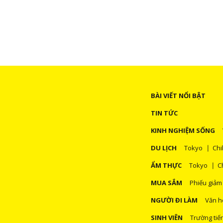
Theo đó, giá của các nhãn hiệu thuốc lá dạn
gói giấy như MEVIUS - 480
BÀI VIẾT NỔI BẬT
TIN TỨC
KINH NGHIỆM SỐNG
DU LỊCH
Tokyo
Chi
ẨM THỰC
Tokyo
C
MUA SẮM
Phiếu giảm
NGƯỜI ĐI LÀM
Văn h
SINH VIÊN
Trường tiế