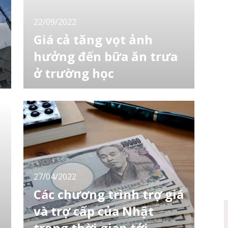
22/09/2022
Giá cả tăng vọt ảnh
hưởng đến bữa ăn trưa
ở trường học
Tại Đại học Tokyo Keizai ở Kokubunji, Tokyo,
khi thực hiện một bảng câu hỏi về thói quen
ăn uống của sinh viên vào mùa hè thu được
một số kết quả như: Em không có tiền mua
đồ ăn vì thu nhập từ công việc bán thời gian
bị giảm do dịch corona Em không nhận được
trợ cấp từ gia đình Một số sin
27/04/2022
Các chương trình trợ giá
và trợ cấp của Nhật
trong thời gian tới