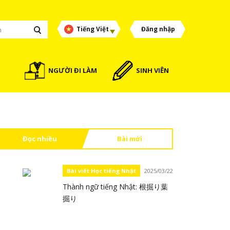
Tiếng Việt
Đăng nhập
NGƯỜI ĐI LÀM
SINH VIÊN
Đọc nhiều
Bài mới
Bài viết Học tiếng Nhật
2025/03/22
Thành ngữ tiếng Nhật: 根掘り葉
掘り