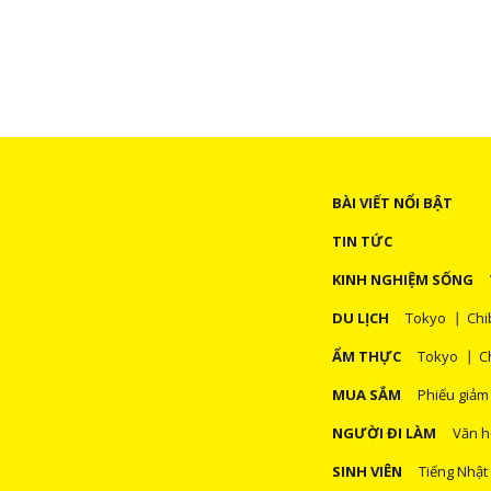
BÀI VIẾT NỔI BẬT
TIN TỨC
KINH NGHIỆM SỐNG
DU LỊCH
Tokyo
Chi
ẨM THỰC
Tokyo
C
MUA SẮM
Phiếu giảm
NGƯỜI ĐI LÀM
Văn h
SINH VIÊN
Tiếng Nhật