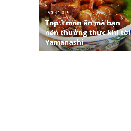
25/03/2019
Top 3 món ăn mà bạn
nên thưởng thức khi tới
Yamanashi
Yamanashi là một trong những tỉnh của Nhật
Bản không giáp với biển. Ngược lại vùng đất
này lại được thiên nhiên ban tặng những đặc
sản có trên núi vô cùng phong phú. Từ nguồn
nguyên liệu này người dân Yamanashi đã tự
sáng tạo ra nền ẩm thực địa phương độc
đáo nhận được sự yêu thích của thực khách
cả