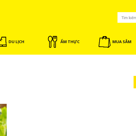
DU LỊCH
ẨM THỰC
MUA SẮM