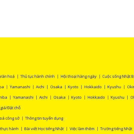
Văn hoá
Thủ tục hành chính
Hội thoại hàng ngày
Cuộc sống Nhật 
ba
Yamanashi
Aichi
Osaka
Kyoto
Hokkaido
Kyushu
Oki
hiba
Yamanashi
Aichi
Osaka
Kyoto
Hokkaido
Kyushu
O
 giá/Đặt chỗ
oá công sở
Thông tin tuyển dụng
 thực hành
Bài viết Học tiếng Nhật
Việc làm thêm
Trường tiếng Nhật