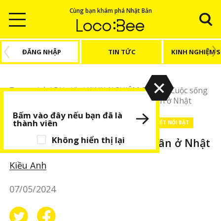
Cùng bạn khám phá Nhật Bản
ĐĂNG NHẬP
TIN TỨC
KINH NGHIỆM 
Trang chủ
/
Bài viết
/
KINH NGHIỆM SỐNG
/
Cuộc sống
Nhật Bản
/
Bất cập của hệ thống hôn nhân ở Nhật
Bấm vào đây nếu bạn đã là
thành viên
KINH NGHIỆM SỐNG
Cuộc sống Nhật Bản
BÀI VIẾT NỔI BẬT
Không hiển thị lại
Bất cập của hệ thống hôn nhân ở Nhật
Kiều Anh
07/05/2024