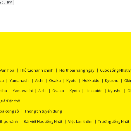
 rút HPV
Văn hoá
Thủ tục hành chính
Hội thoại hàng ngày
Cuộc sống Nhật 
ba
Yamanashi
Aichi
Osaka
Kyoto
Hokkaido
Kyushu
Oki
hiba
Yamanashi
Aichi
Osaka
Kyoto
Hokkaido
Kyushu
O
 giá/Đặt chỗ
oá công sở
Thông tin tuyển dụng
 thực hành
Bài viết Học tiếng Nhật
Việc làm thêm
Trường tiếng Nhật