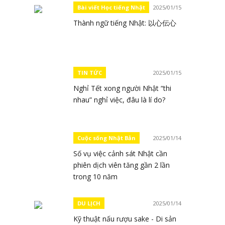
Bài viết Học tiếng Nhật
2025/01/15
Thành ngữ tiếng Nhật: 以心伝心
TIN TỨC
2025/01/15
Nghỉ Tết xong người Nhật “thi
nhau” nghỉ việc, đâu là lí do?
Cuộc sống Nhật Bản
2025/01/14
Số vụ việc cảnh sát Nhật cần
phiên dịch viên tăng gần 2 lần
trong 10 năm
DU LỊCH
2025/01/14
Kỹ thuật nấu rượu sake - Di sản