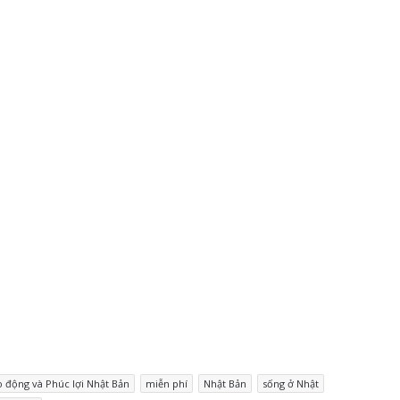
o động và Phúc lợi Nhật Bản
miễn phí
Nhật Bản
sống ở Nhật