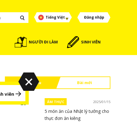
Tiếng Việt
Đăng nhập
NGƯỜI ĐI LÀM
SINH VIÊN
Đọc nhiều
Bài mới
h viên
ẨM THỰC
2025/01/15
5 món ăn của Nhật lý tưởng cho
thực đơn ăn kiêng