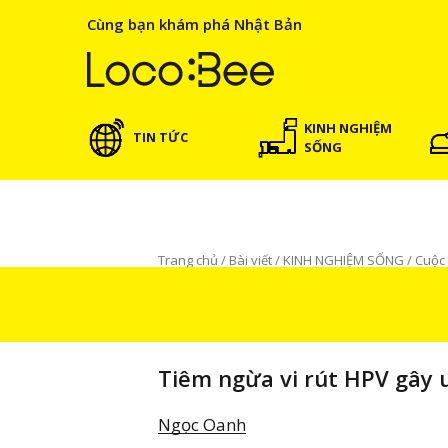
Cùng bạn khám phá Nhật Bản
KINH NGHIỆM
TIN TỨC
SỐNG
Trang chủ
/
Bài viết
/
KINH NGHIỆM SỐNG
/
Cuộc
phí ở Nhật
KINH NGHIỆM SỐNG
Cuộc sống Nhật Bản
Tiêm ngừa vi rút HPV gây 
Ngọc Oanh