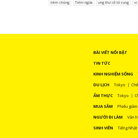
tiêm chủng
Tiêm ngừa
ung thư cổ tử cung
vi
BÀI VIẾT NỔI BẬT
TIN TỨC
KINH NGHIỆM SỐNG
DU LỊCH
Tokyo
Chi
ẨM THỰC
Tokyo
C
MUA SẮM
Phiếu giảm
NGƯỜI ĐI LÀM
Văn h
SINH VIÊN
Tiếng Nhật