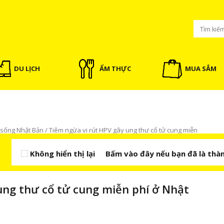
DU LỊCH
ẨM THỰC
MUA SẮM
 sống Nhật Bản
/
Tiêm ngừa vi rút HPV gây ung thư cổ tử cung miễn
Không hiển thị lại
Bấm vào đây nếu bạn đã là thàn
BÀI VIẾT NỔI BẬT
ung thư cổ tử cung miễn phí ở Nhật