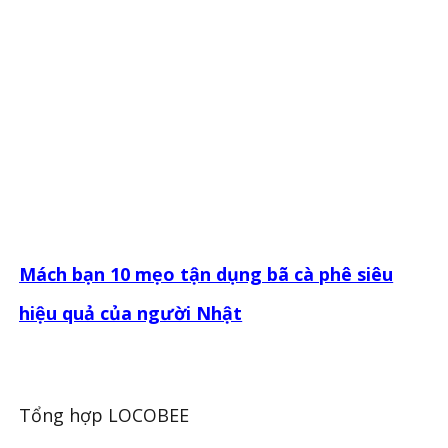
Mách bạn 10 mẹo tận dụng bã cà phê siêu
hiệu quả của người Nhật
Tổng hợp LOCOBEE