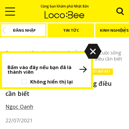
Cùng bạn khám phá Nhật Bản
ĐĂNG NHẬP
TIN TỨC
KINH NGHIỆM 
Trang chủ
/
Bài viết
/
KINH NGHIỆM SỐNG
/
Cuộc sống
Nhật Bản
/
Bưu chính Nhật Bản và những điều cần biết
Bấm vào đây nếu bạn đã là
thành viên
KINH NGHIỆM SỐNG
Cuộc sống Nhật Bản
BÀI VIẾT NỔI BẬT
Không hiển thị lại
Bưu chính Nhật Bản và những điều
cần biết
Ngọc Oanh
22/07/2021